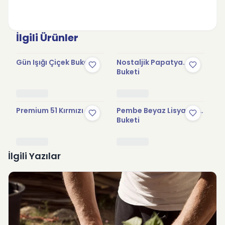
İlgili Ürünler
Gün Işığı Çiçek Buketi
Nostaljik Papatya
Ma
Buketi
Premium 51 Kırmızı Gül
Pembe Beyaz Lisyantus
Na
Buketi
İlgili Yazılar