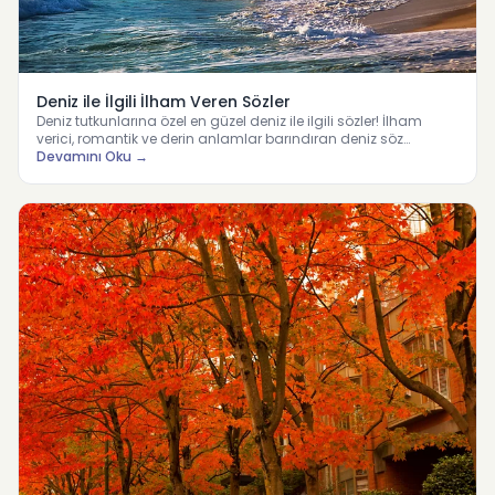
Deniz ile İlgili İlham Veren Sözler
Deniz tutkunlarına özel en güzel deniz ile ilgili sözler! İlham
verici, romantik ve derin anlamlar barındıran deniz söz…
Devamını Oku →