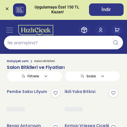
Uygulamaya Özel 150 TL 
İndir
Hızlıçiçek.com
Salon Bitkileri
Salon Bitkileri ve Fiyatları
Filtrele
Sırala
Pembe Saksı Lilyum
İkili Yuka Bitkisi
Beyaz Antoryum
Kırmızı Vriesea Çiçeği