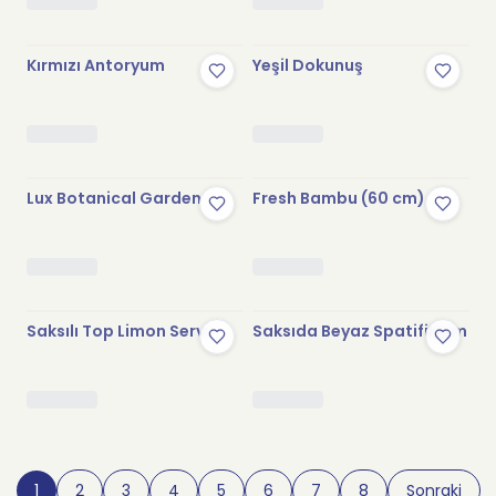
Kırmızı Antoryum
Yeşil Dokunuş
Lux Botanical Garden
Fresh Bambu (60 cm)
Saksılı Top Limon Servi
Saksıda Beyaz Spatifilyum
1
2
3
4
5
6
7
8
Sonraki