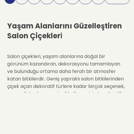
Yaşam Alanlarını Güzelleştiren
Salon Çiçekler
i
Salon çiçekleri, yaşam alanlarına doğal bir
görünüm kazandıran, dekorasyonu tamamlayan
ve bulunduğu ortama daha ferah bir atmosfer
katan bitkilerdir. Geniş yapraklı salon bitkilerinden
çiçek açan dekoratif türlere kadar birçok seçenek,
ev ve ofislerde uzun süreli kullanım için tercih edilir.
Salon, oturma odası, giriş alanı, çalışma köşesi veya
ofis bölümleri için doğru salon çiçeği seçildiğinde
hem estetik hem de kullanışlı bir dekoratif etki elde
edilir.