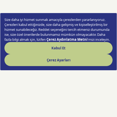
seçimine dikkat edilmelidir. Doğru bakım
uygulandığında salon çiçekleri uzun süre sağlıklı
görünümünü korur.
Salon çiçekleri genellikle aydınlık fakat doğrudan
güneş almayan alanlarda daha iyi gelişir. Direkt
güneş ışığı bazı türlerin yapraklarında yanıklara
neden olabilir. Bu nedenle bitki, pencereye çok
yakın ama güneşi doğrudan almayacak bir
noktaya yerleştirilebilir.
Sulama konusunda en sık yapılan hata fazla su
vermektir. Toprağın üst kısmı kurudukça sulama
yapılmalı, saksı altında su birikmemesine dikkat
edilmelidir. Drenaj deliği olan saksılar, köklerin
sağlıklı kalması için önemlidir.
Yapraklı salon bitkilerinde yaprakların düzenli
olarak temizlenmesi, bitkinin daha canl��