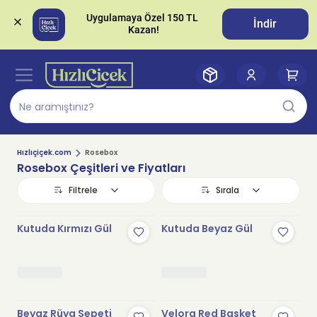
Uygulamaya Özel 150 TL 
İndir
Hızlıçiçek.com
Rosebox
Rosebox Çeşitleri ve Fiyatları
Filtrele
Sırala
Kutuda Kırmızı Gül
Kutuda Beyaz Gül
Beyaz Rüya Sepeti
Velora Red Basket