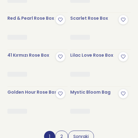
Red & Pearl Rose Box
Scarlet Rose Box
41 Kırmızı Rose Box
Lilac Love Rose Box
Stokta Yok
Golden Hour Rose Box
Mystic Bloom Bag
1
2
Sonraki