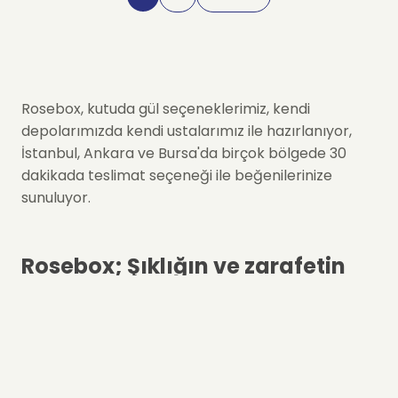
Rosebox, kutuda gül seçeneklerimiz, kendi
depolarımızda kendi ustalarımız ile hazırlanıyor,
İstanbul, Ankara ve Bursa'da birçok bölgede 30
dakikada teslimat seçeneği ile beğenilerinize
sunuluyor.
Rosebox; Şıklığın ve zarafetin
buluştuğu gül aranjmanları
Rosebox kategorimiz, özel anlarınızı taçlandırmak
için özenle hazırlanmış gül aranjmanları