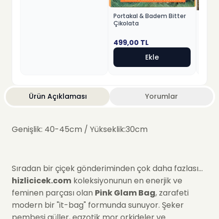
Portakal & Badem Bitter
Fındık
Çikolata
Beyaz
499,00
TL
499,
Ekle
Ürün Açıklaması
Yorumlar
Genişlik: 40-45cm / Yükseklik:30cm
Sıradan bir çiçek gönderiminden çok daha fazlası...
hizlicicek.com
koleksiyonunun en enerjik ve
feminen parçası olan
Pink Glam Bag
, zarafeti
modern bir "it-bag" formunda sunuyor. Şeker
pembesi güller, egzotik mor orkideler ve