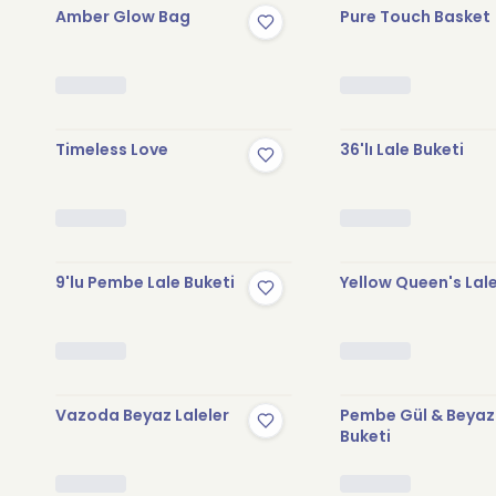
Amber Glow Bag
Pure Touch Basket
Timeless Love
36'lı Lale Buketi
Stokta Yok
Stokta Yo
9'lu Pembe Lale Buketi
Yellow Queen's Lal
Stokta Yok
Stokta Yo
Vazoda Beyaz Laleler
Pembe Gül & Beyaz
Buketi