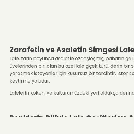
Zarafetin ve Asaletin Simgesi Lal
Lale, tarih boyunca asaletle özdeşleşmiş, baharın geliş
üyelerinden biri olan bu özel lale çiçek türü, derin bir 
yaratmak isteyenler için kusursuz bir tercihtir. İster 
kestirme yoludur.
Lalelerin kökeni ve kültürümüzdeki yeri oldukça derind
Renklerin Diliyle Lale Çeşitleri ve
Doğanın sunduğu en canlı renk paletine sahip olan lale