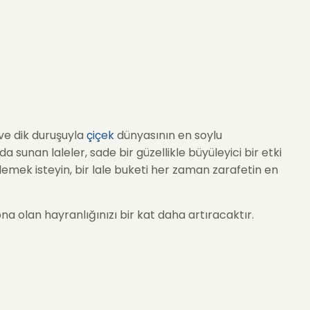
 ve dik duruşuyla
çiçek
dünyasının en soylu
da sunan laleler, sade bir güzellikle büyüleyici bir etki
elemek isteyin, bir lale buketi her zaman zarafetin en
na olan hayranlığınızı bir kat daha artıracaktır.
dökmeden anlatmanızı sağlar. Her renk, farklı bir