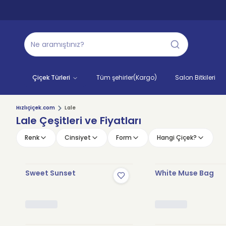
Çiçek Türleri
Tüm şehirler(Kargo)
Salon Bitkileri
Hızlıçiçek.com
Lale
Lale Çeşitleri ve Fiyatları
Renk
Cinsiyet
Form
Hangi Çiçek?
Sweet Sunset
White Muse Bag