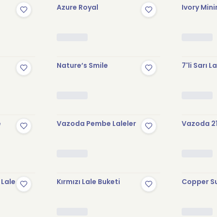
Azure Royal
Ivory Min
Nature’s Smile
7'li Sarı L
k
Stokta Yok
e
Vazoda Pembe Laleler
Vazoda 21
k
Stokta Yok
 Lale
Kırmızı Lale Buketi
Copper S