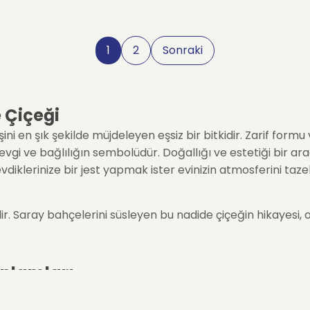
1
2
Sonraki
e Çiçeği
ini en şık şekilde müjdeleyen eşsiz bir bitkidir. Zarif formu
sevgi ve bağlılığın sembolüdür. Doğallığı ve estetiği bir ara
sevdiklerinize bir jest yapmak ister evinizin atmosferini taz
ir. Saray bahçelerini süsleyen bu nadide çiçeğin hikayesi, o
 Anlamları
ler, sevdiklerinize iletmek istediğiniz mesajı kelimelere 