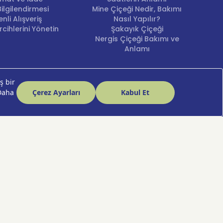
ilgilendirmesi
Mine Çiçeği Nedir, Bakımı
nli Alışveriş
Nasıl Yapılır?
cihlerini Yönetin
Şakayık Çiçeği
ayladığınız an, uzman ekiplerimiz ve motorize
Nergis Çiçeği Bakımı ve
tisiyle adresinize ulaştırıyoruz. Özel günlerde
Anlamı
ağlar. Siz sadece sevdiklerinizin yüzündeki o ilk