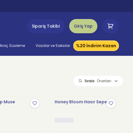
Sipariş Takibi
Giriş Yap
%20 İndirim Kazan
Araç Süsleme
Vazolar ve Saksılar
Sırala
Önerilen
ip Muse
Honey Bloom Hasır Sepet