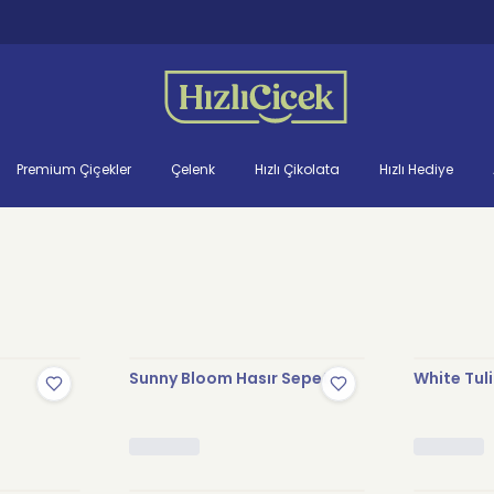
Premium Çiçekler
Çelenk
Hızlı Çikolata
Hızlı Hediye
Sunny Bloom Hasır Sepet
White Tul