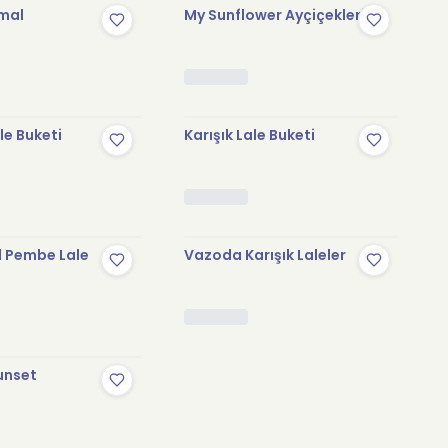
imal
My Sunflower Ayçiçekleri
Stokta Yok
Stokta Yok
ale Buketi
Karışık Lale Buketi
Stokta Yok
Stokta Yok
 Pembe Lale
Vazoda Karışık Laleler
Stokta Yok
unset