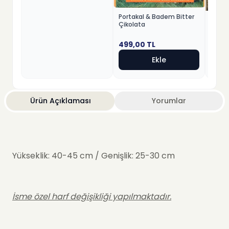
Portakal & Badem Bitter
Fındık
Çikolata
Beyaz
499,00
TL
499,
Ekle
Ürün Açıklaması
Yorumlar
Yükseklik: 40-45 cm / Genişlik: 25-30 cm
İsme özel harf değişikliği yapılmaktadır.