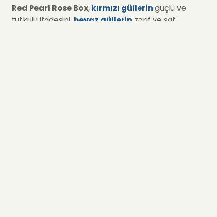
Red Pearl Rose Box
,
kırmızı güllerin
güçlü ve
tutkulu ifadesini,
beyaz güllerin
zarif ve saf
duruşuyla bir araya getiren özel bir Hızlı Çiçek
tasarımıdır.
Siyah şık kutu
içerisinde düzenlenen bu
gül aranjmanı, kontrast renklerin oluşturduğu
etkileyici görünümüyle ilk bakışta fark yaratır.
Kırmızı ve beyaz güllerin
inci gibi dizilimi, bu ürünü
hem romantik hem de prestijli bir hediye
seçeneğine dönüştürür. Özel günlerde duyguları
net, güçlü ve zarif bir şekilde ifade etmek isteyenler
için tasarlanmıştır.
Red Pearl Rose Box Ne Anlama
Gelir?