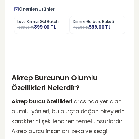
Önerilen Ürünler
Love Kırmızı Gül Buketi
Kırmızı Gerbera Buketi
Pemb
%
36
%
25
%
34
899,00
TL
599,00
TL
1399,00
TL
799,00
TL
2249,
Akrep Burcunun Olumlu
Özellikleri Nelerdir?
Akrep burcu özellikleri
arasında yer alan
olumlu yönleri, bu burçta doğan bireylerin
karakterini şekillendiren temel unsurlardır.
Akrep burcu insanları, zeka ve sezgi