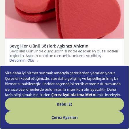
Sevgililer Günü Sözleri: Aşkınızı Anlatın
Sevgililer Günü'nde duygularınızı ifade edecek en güzel sözleri
keşfedin. Aşkınızı anlatan romantik, anlamlı ve etkiley…
Devamını Oku →