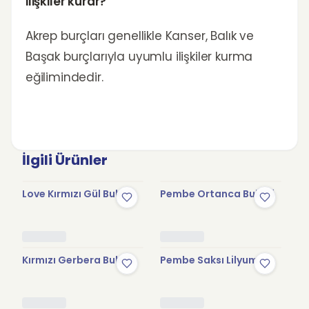
ilişkiler kurar?
Akrep burçları genellikle Kanser, Balık ve
Başak burçlarıyla uyumlu ilişkiler kurma
eğilimindedir.
İlgili Ürünler
Love Kırmızı Gül Buketi
Pembe Ortanca Buketi
So
Kırmızı Gerbera Buketi
Pembe Saksı Lilyum
P
Bu