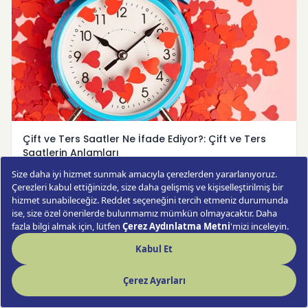
Çift ve Ters Saatler Ne İfade Ediyor?: Çift ve Ters
Saatlerin Anlamları
Saatlerin anlamını mı merak ediyorsunuz? Çift saatler ne
anlama geliyor sorusunun cevabı burada! Saatlerin ne
anlama ge…
Devamını Oku →