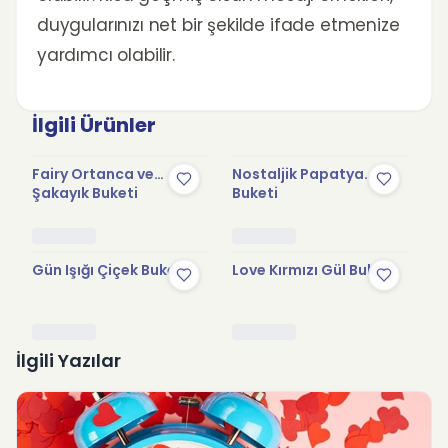
duygularınızı net bir şekilde ifade etmenize
yardımcı olabilir.
İlgili Ürünler
Fairy Ortanca ve
Nostaljik Papatya
Ve
Şakayık Buketi
Buketi
Bu
Gün Işığı Çiçek Buketi
Love Kırmızı Gül Buketi
C
İlgili Yazılar