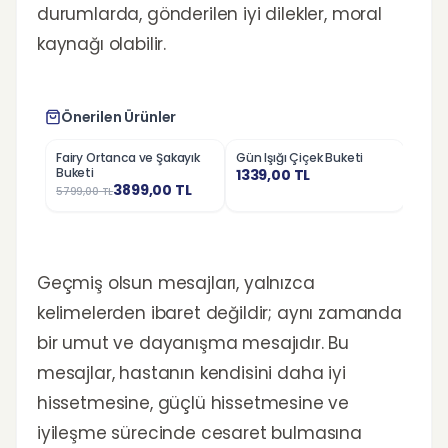
durumlarda, gönderilen iyi dilekler, moral
kaynağı olabilir.
Önerilen Ürünler
Fairy Ortanca ve Şakayık
Gün Işığı Çiçek Buketi
Nosta
%
33
%
23
Buketi
1339,00
TL
1279,
3899,00
TL
5799,00
TL
Geçmiş olsun mesajları, yalnızca
kelimelerden ibaret değildir; aynı zamanda
bir umut ve dayanışma mesajıdır. Bu
mesajlar, hastanın kendisini daha iyi
hissetmesine, güçlü hissetmesine ve
iyileşme sürecinde cesaret bulmasına