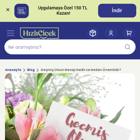
Uygulamaya Özel 150 TL 
İndir
Anasayfa
Blog
Geçmiş Olsun Mesajı Nedir ve Neden Önemlidir?