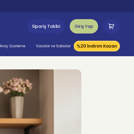
Sipariş Takibi
Giriş Yap
%20 İndirim Kazan
Araç Süsleme
Vazolar ve Saksılar