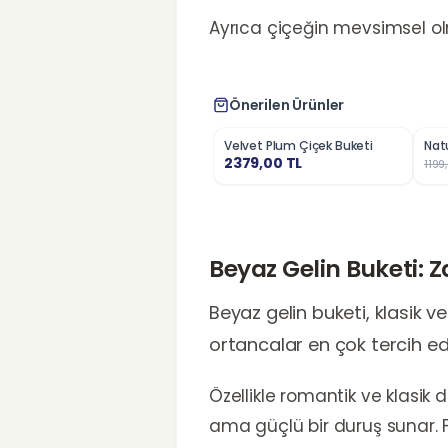
Ayrıca çiçeğin mevsimsel o
Önerilen Ürünler
Velvet Plum Çiçek Buketi
Natu
%
2
2379,00
TL
1199
Beyaz Gelin Buketi: 
Beyaz gelin buketi, klasik ve 
ortancalar en çok tercih ed
Özellikle romantik ve klasi
ama güçlü bir duruş sunar. 