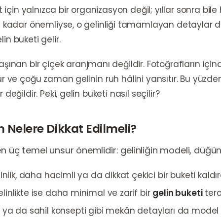
çin yalnızca bir organizasyon değil; yıllar sonra bile 
ne kadar önemliyse, o gelinliği tamamlayan detaylar da 
in buketi gelir.
şınan bir çiçek aranjmanı değildir. Fotoğrafların içinde
lur ve çoğu zaman gelinin ruh hâlini yansıtır. Bu yüzd
değildir. Peki, gelin buketi nasıl seçilir?
n Nelere Dikkat Edilmeli?
ken üç temel unsur önemlidir: gelinliğin modeli, düğ
lik, daha hacimli ya da dikkat çekici bir buketi kaldıra
gelinlikte ise daha minimal ve zarif bir
gelin buketi
terc
ya da sahil konsepti gibi mekân detayları da model se