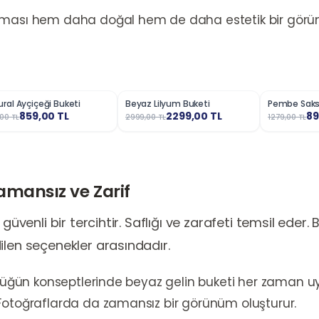
lması hem daha doğal hem de daha estetik bir görü
ral Ayçiçeği Buketi
Beyaz Lilyum Buketi
Pembe Saksı
8
%
23
%
30
859,00
TL
2299,00
TL
89
,00
TL
2999,00
TL
1279,00
TL
Zamansız ve Zarif
güvenli bir tercihtir. Saflığı ve zarafeti temsil eder. 
ilen seçenekler arasındadır.
k düğün konseptlerinde beyaz gelin buketi her zaman 
Fotoğraflarda da zamansız bir görünüm oluşturur.