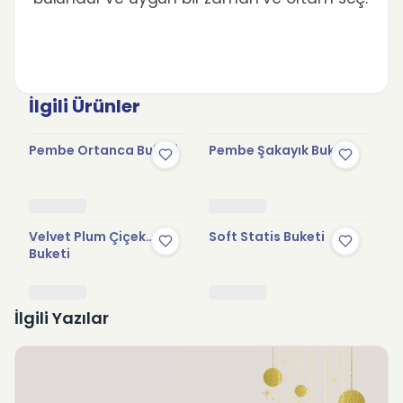
İlgili Ürünler
Pembe Ortanca Buketi
Pembe Şakayık Buketi
Fa
Şa
Velvet Plum Çiçek
Soft Statis Buketi
Lo
Buketi
İlgili Yazılar