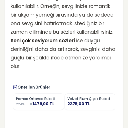
kullanılabilir. Örneğin, sevgilinizle romantik
bir akşam yemeği sırasında ya da sadece
ona sevgisini hatırlatmak istediğiniz bir
zaman diliminde bu sözleri kullanabilirsiniz.
Seni çok seviyorum sözleri
ise duygu
derinliğini daha da artırarak, sevginizi daha
güçlü bir şekilde ifade etmenize yardımcı
olur.
Önerilen Ürünler
Pembe Ortanca Buketi
Velvet Plum Çiçek Buketi
Pemb
%
34
%
37
1479,00
TL
2379,00
TL
2249,00
TL
6999,