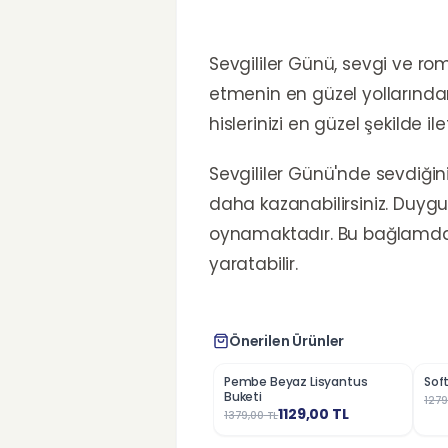
Sevgililer Günü, sevgi ve ro
etmenin en güzel yollarında
hislerinizi en güzel şekilde il
Sevgililer Günü'nde sevdiğin
daha kazanabilirsiniz. Duygu
oynamaktadır. Bu bağlamd
yaratabilir.
Önerilen Ürünler
Pembe Beyaz Lisyantus
Soft
%
18
%
2
Buketi
1279
1129,00
TL
1379,00
TL