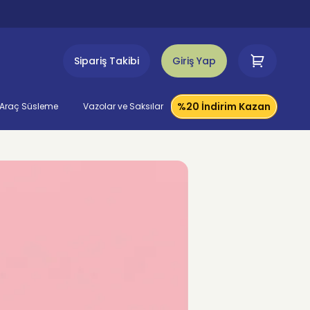
Sipariş Takibi
Giriş Yap
%20 İndirim Kazan
Araç Süsleme
Vazolar ve Saksılar