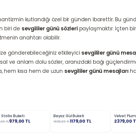
mantizmin kutlandığı özel bir günden ibarettir. Bu gün
n biri de
sevgililer günü sözleri
paylaşmaktır. İçten bir
etmenin anahtarı olabilir.
ize gönderebileceğiniz etkileyici
sevgililer günü mesaj
sal ve anlam dolu sözler, aranızdaki bağı güçlendirme
a, hem kısa hem de uzun
sevgililer günü mesajları
haz
 Statis Buketi
Beyaz Gül Buketi
Velvet Plum
3
%
31
979,00
TL
1179,00
TL
2379,00
T
,00
TL
1699,00
TL