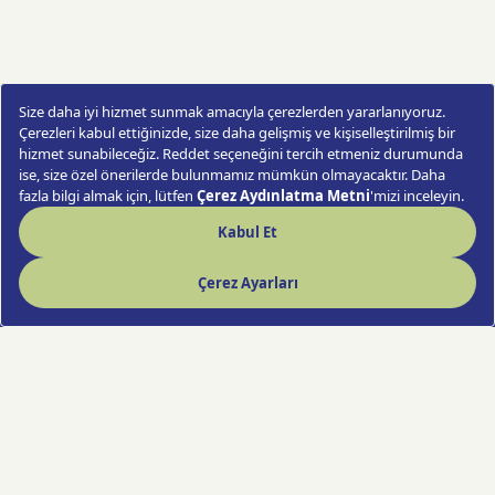
51'li Pembe Gül
Sipariş Ver