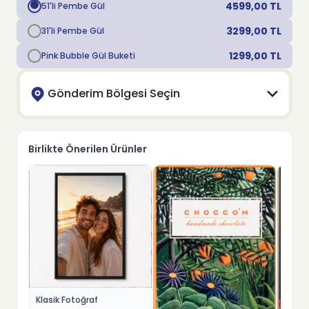
4599,00
TL
51'li Pembe Gül
3299,00
TL
31'li Pembe Gül
1299,00
TL
Pink Bubble Gül Buketi
Gönderim Bölgesi Seçin
Birlikte Önerilen Ürünler
Klasik Fotoğraf