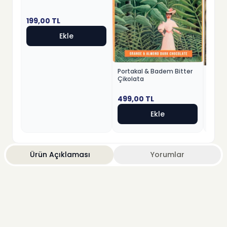
199,00
TL
Ekle
Portakal & Badem Bitter
Fındık
Çikolata
Beyaz
499,00
TL
499,
Ekle
Ürün Açıklaması
Yorumlar