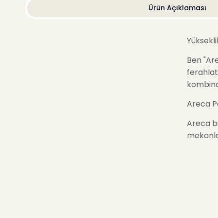
Ürün Açıklaması
Yüksekli
Ben "
Ar
ferahlat
kombina
Areca P
Areca bi
mekanlar
Somon K
Somon re
sunar. B
Okaliptu