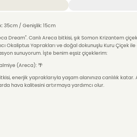
k: 35cm / Genişlik: 15cm
eca Dream
". Canlı Areca bitkisi, şık Somon Krizantem çiçekl
ıcı Okaliptus Yaprakları ve doğal dokunuşlu Kuru Çiçek ile 
syon sunuyorum. İşte benim eşsiz çiçeklerim:
almiye (Areca): 🌴
tkisi, enerjik yapraklarıyla yaşam alanınıza canlılık katar. 
da hava kalitesini artırmaya yardımcı olur.
rizantem: 🌸
nkli Krizantem çiçekleri, saksının içinde zarif bir renk pale
u çiçekler, mekanınıza taze bir görünüm kazandırır.
s Yaprakları: 🍃