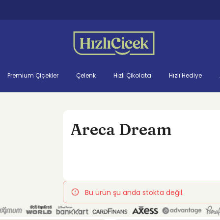
Premium Çiçekler
Çelenk
Hızlı Çikolata
Hızlı Hediye
Areca Dream
Bu ürün şu anda stokta değil.