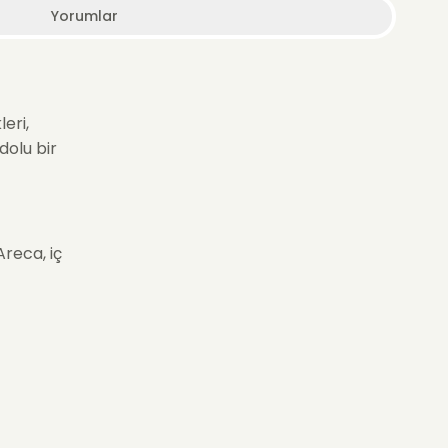
Yorumlar
eri,
dolu bir
Areca, iç
ti