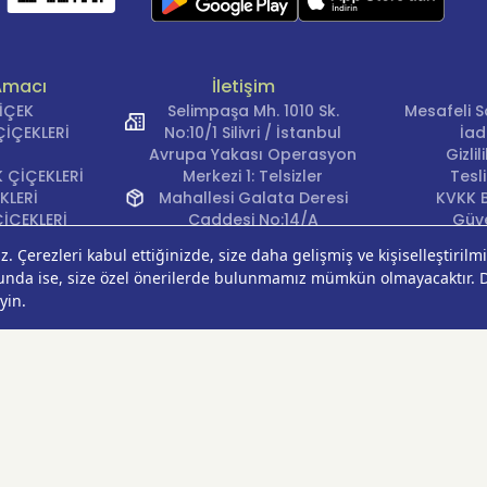
Amacı
İletişim
ÇİÇEK
Selimpaşa Mh. 1010 Sk.
Mesafeli S
İÇEKLERİ
No:10/1 Silivri / İstanbul
İad
Avrupa Yakası Operasyon
Gizli
 ÇİÇEKLERİ
Merkezi 1: Telsizler
Tesl
KLERİ
Mahallesi Galata Deresi
KVKK B
İÇEKLERİ
Caddesi No:14/A
Güve
İÇEKLERİ
Kağıthane/İstanbul
Çerez Ter
KLERİ
Avrupa Yakası Operasyon
EĞİ
Merkezi 2: Güven Mahallesi
ÇEKLERİ
Çalışlar Sokak No:37/A
ÇEĞİ
Güngören/İstanbul
Anadolu Yakası
Operasyon Merkezi 1:
Cumhuriyet Mahallesi
Pırlanta Sokak No:24
Üsküdar/İstanbul
Anadolu Yakası
Operasyon Merkezi 2: