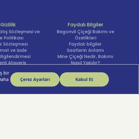
Gizlilik
Faydalı Bilgiler
atış Sözleşmesi ve
Begonvil Çiçeği Bakımı ve
e Politikası
Özellikleri
lik Sözleşmesi
Faydalı bilgiler
imat ve iade
Saatlerin Anlamı
ilgilendirmesi
Mine Çiçeği Nedir, Bakımı
nli Alışveriş
Nasıl Yapılır?
cihlerini Yönetin
Şakayık Çiçeği
Nergis Çiçeği Bakımı ve
Anlamı