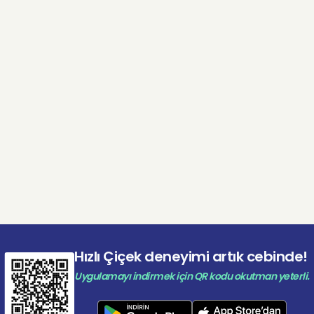
Hızlı Çiçek deneyimi artık cebinde!
Uygulamayı indirmek için QR kodu okutman yeterli.