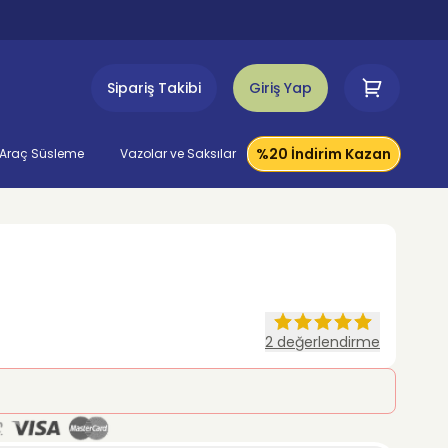
Sipariş Takibi
Giriş Yap
%20 İndirim Kazan
Araç Süsleme
Vazolar ve Saksılar
2
değerlendirme