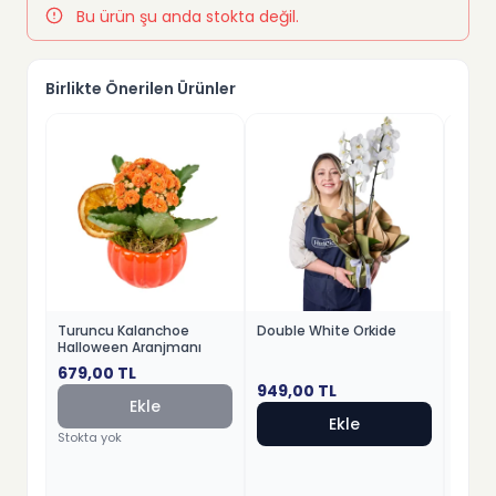
Bu ürün şu anda stokta değil.
Birlikte Önerilen Ürünler
Turuncu Kalanchoe
Double White Orkide
Kırmız
Halloween Aranjmanı
679,00
TL
949,00
TL
779,
Ekle
Ekle
Stokta yok