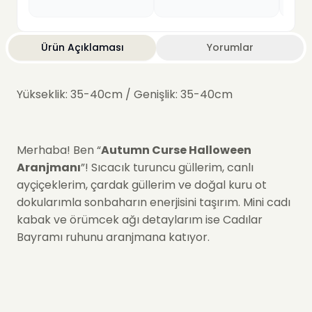
Ürün Açıklaması
Yorumlar
Yükseklik: 35-40cm / Genişlik: 35-40cm
Merhaba! Ben “
Autumn Curse Halloween
Aranjmanı
”! Sıcacık turuncu güllerim, canlı
ayçiçeklerim, çardak güllerim ve doğal kuru ot
dokularımla sonbaharın enerjisini taşırım. Mini cadı
kabak ve örümcek ağı detaylarım ise Cadılar
Bayramı ruhunu aranjmana katıyor.
“
Autumn Curse
”, hem sonbahar sıcaklığını hem
de Halloween eğlencesini bir arada sunuyor.