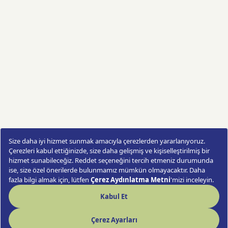
Aynalı Turuncu Çardak Gül Buketi
Sipariş Ver