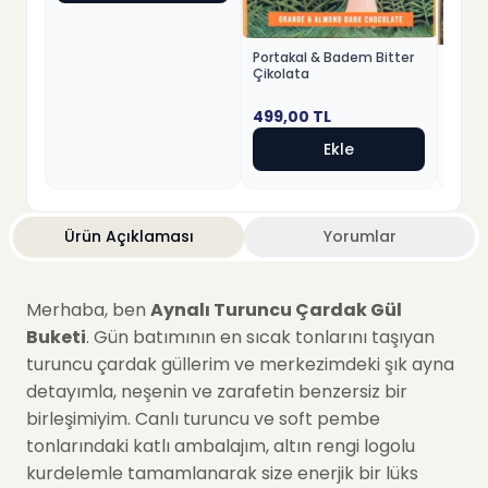
Portakal & Badem Bitter
Fındık
Çikolata
Beyaz
499,00
TL
499,
Ekle
Ürün Açıklaması
Yorumlar
Merhaba, ben
Aynalı Turuncu Çardak Gül
Buketi
. Gün batımının en sıcak tonlarını taşıyan
turuncu çardak güllerim ve merkezimdeki şık ayna
detayımla, neşenin ve zarafetin benzersiz bir
birleşimiyim. Canlı turuncu ve soft pembe
tonlarındaki katlı ambalajım, altın rengi logolu
kurdelemle tamamlanarak size enerjik bir lüks