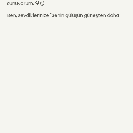
sunuyorum. 🧡🪞
Ben, sevdiklerinize "Senin gülüşün güneşten daha
parlak" demenin en yaratıcı yoluyum. Ortamdaki
ışığı yansıtan aynam ve taze minyatür güllerimle,
sıradan bir günü unutulmaz bir kutlamaya
dönüştürürüm.
🧡 Neden Aynalı Turuncu
Çardak Gül Buketi'ni Tercih
Etmelisiniz?
Sıcak ve Enerjik Renkler:
Turuncu çardak
gülleri; dostluğu, enerjiyi ve hayranlığı temsil
eder; bu da beni hem arkadaşlar hem de özel
bağlar için mükemmel bir hediye yapar.
İnteraktif Ayna Tasarımı:
Buketin kalbindeki