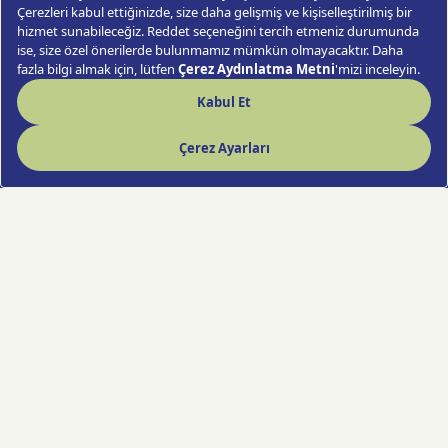
Aynalı Vazoda 6 Dallı Mor Orkide
Sipariş Ver
Hızlı Çiçek deneyimi artık cebinde!