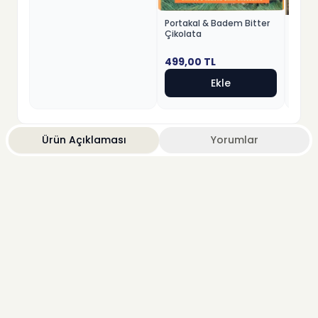
Portakal & Badem Bitter
Fındık
Çikolata
Beyaz
499,00
TL
499,
Ekle
Ürün Açıklaması
Yorumlar