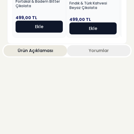
Portakal & Badem Bitter
Patla
Fındık & Türk Kahvesi
Çikolata
Çikol
Beyaz Çikolata
499,00
TL
499,
499,00
TL
Ekle
Ekle
Ürün Açıklaması
Yorumlar