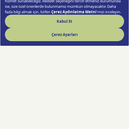
Hızlı Çiçek deneyimi artık cebinde!