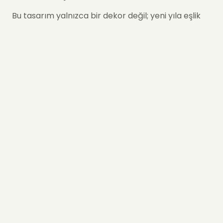
Bu tasarım yalnızca bir dekor değil; yeni yıla eşlik
eden bir atmosferdir.
Bu Aranjmanı Yılbaşı İçin Özel
Kılan Nedir?
Christmas Masa Aranjmanı
; çam dallarıyla
doğayı, narla bolluk ve bereketi,
kokinayla yeni yıl şansını, parlak süs toplarıyla
yılbaşı coşkusunu aynı kompozisyonda buluşturur.
Her detay, yılbaşının anlamını hatırlatacak şekilde
bir araya getirilir. Ortaya çıkan bütünlük; sıcak,
kalabalık olmayan ama kutlama duygusu yüksek
bir yılbaşı hissi yaratır.
İçeriğinde Neler Bulunur?
Bu masa aranjmanı;