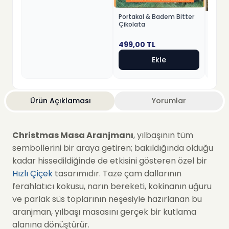
Portakal & Badem Bitter
Fındık
Çikolata
Beyaz
499,00
TL
499,
Ekle
Ürün Açıklaması
Yorumlar
Christmas Masa Aranjmanı
, yılbaşının tüm
sembollerini bir araya getiren; bakıldığında olduğu
kadar hissedildiğinde de etkisini gösteren özel bir
Hızlı Çiçek
tasarımıdır. Taze çam dallarının
ferahlatıcı kokusu, narın bereketi, kokinanın uğuru
ve parlak süs toplarının neşesiyle hazırlanan bu
aranjman, yılbaşı masasını gerçek bir kutlama
alanına dönüştürür.