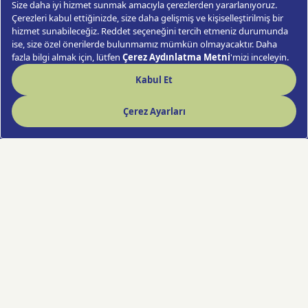
Çilek & Muz & Mısır Gevreği Sütlü
Çikolata
Sipariş Ver