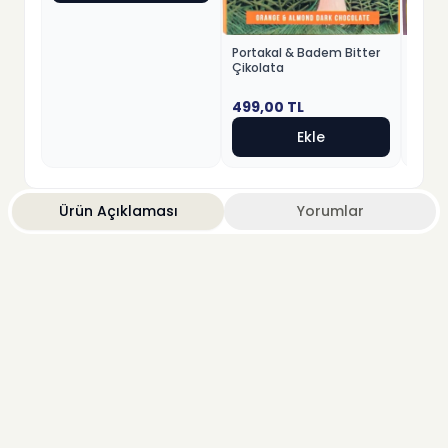
Portakal & Badem Bitter
Patla
Çikolata
Çikol
499,00
TL
499,
Ekle
Ürün Açıklaması
Yorumlar