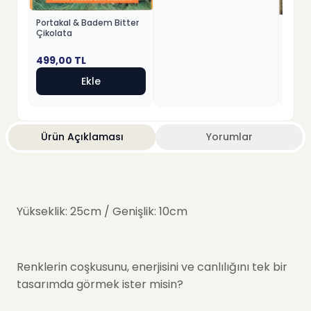
Portakal & Badem Bitter
Fındık
Çikolata
Beyaz
499,00
TL
499,
Ekle
Ürün Açıklaması
Yorumlar
Yükseklik: 25cm / Genişlik: 10cm
Renklerin coşkusunu, enerjisini ve canlılığını tek bir
tasarımda görmek ister misin?