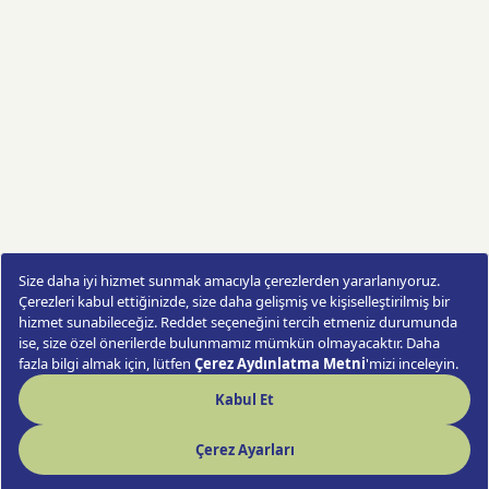
Aynı gün kapıda çiçek teslimi,
Türkiye’nin her yerine hızlı kargo ile çiçek teslimi
opsiyonlarıyla gönüllere hızlıca ulaşır.
Color Bomb
Sipariş Ver