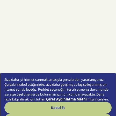
Dağ Geri Akış Tütsülük