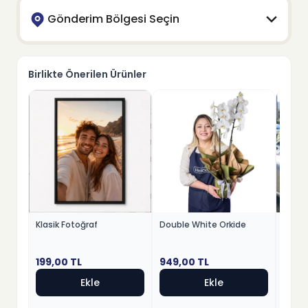
Gönderim Bölgesi Seçin
Birlikte Önerilen Ürünler
Klasik Fotoğraf
Double White Orkide
Premi
199,00
TL
949,00
TL
2599
Ekle
Ekle