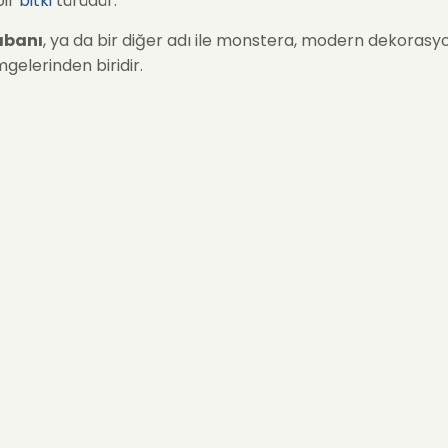
bir
bitki
türüdür.
abanı
, ya da bir diğer adı ile monstera, modern dekoras
mgelerinden biridir.
ek’in özenle yetiştirdiği bu tropikal bitki, doğanın enerjisini
 taşır.
tera’nın Anlamı Nedir?
a bitkisi
, kökenini Orta ve Güney Amerika’nın yağmur
ından alır. Monsteranın yapraklarındaki doğal delikler, 
istik görünümünü kazandırır.
 “büyüme, özgürlük ve doğanın gücü” anlamlarını taşır. Bu
çok çekici ve çok sevilen bir bitki olarak evlerimizdeki yerin