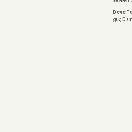
sevilen 
Deve T
güçlü si
Hızlı Çiç
yaşamına
Mons
Monster
ormanlar
karakter
Bu form,
nedenle 