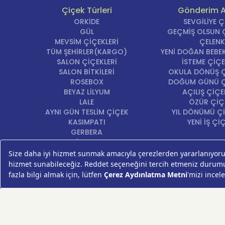
Çiçek Türleri
Gönderim 
Birine d
ORKİDE
SEVGİLİYE 
taşır. Ç
GÜL
GEÇMİŞ OLSUN Ç
eder. Uz
MEVSİM ÇİÇEKLERİ
ÇELENK
TÜM ŞEHİRLER(KARGO)
YENİ DOĞAN BEBEK
SALON ÇİÇEKLERİ
İSTEME ÇİÇE
SALON BİTKİLERİ
OKULA DÖNÜŞ Ç
Hızlı
ROSEBOX
DOĞUM GÜNÜ Ç
BEYAZ LİLYUM
AÇILIŞ ÇİÇE
LALE
ÖZÜR ÇİÇ
AYNI GÜN TESLİM ÇİÇEK
YIL DÖNÜMÜ Çİ
Hızlı Çi
KASIMPATI
YENİ İŞ Çİ
sizlere u
GERBERA
KRİZANTEM
Bu estet
ŞEBBOY
özel çiç
FREZYA
ORTANCA
Monste
ÇELENK
KOKİNA
ve Hızlı 
MASA ÇİÇEKLERİ
GÜL BUKETİ
SUKULENT/KAKTÜS