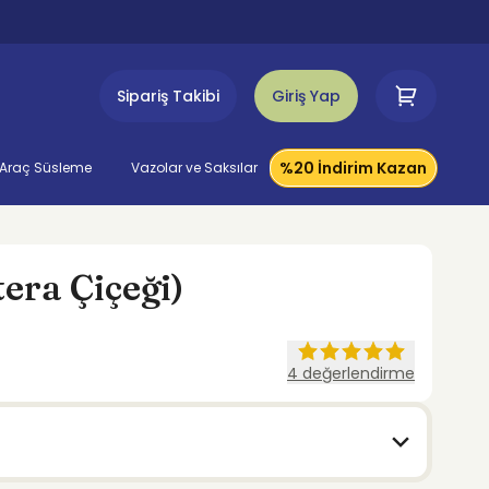
Sipariş Takibi
Giriş Yap
%20 İndirim Kazan
Araç Süsleme
Vazolar ve Saksılar
era Çiçeği)
4
değerlendirme