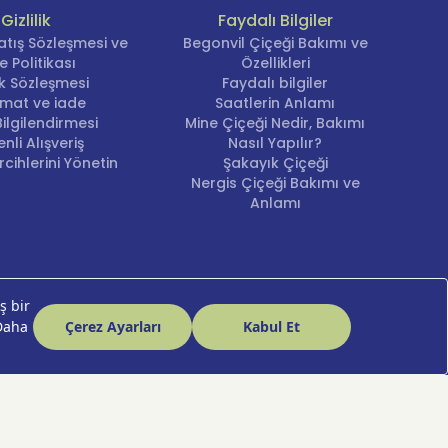
Gizlilik
Faydalı Bilgiler
leğini
atış Sözleşmesi ve
Begonvil Çiçeği Bakımı ve
e hitap
e Politikası
Özellikleri
lik Sözleşmesi
Faydalı bilgiler
imat ve iade
Saatlerin Anlamı
ilgilendirmesi
Mine Çiçeği Nedir, Bakımı
nli Alışveriş
Nasıl Yapılır?
n!
cihlerini Yönetin
Şakayık Çiçeği
Nergis Çiçeği Bakımı ve
Anlamı
 ve
nır ve
nekleri