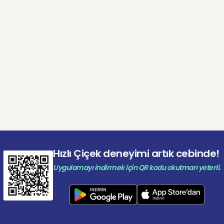
rı derinleşir ve mekâna tropikal bir etki kazandırır.
rasyonda Monstera Nasıl Kullanılır?
abanı
, minimalist mekânlarda doğal bir kontrast yaratara
etkileyici sonuçlar yaratabilmektedir. Büyük yapraklarıyl
a güçlü bir denge getirir.
alonlar, ofis köşeleri veya giriş alanlarında canlı bir tasa
larak kullanılabilir. Bir mekanı oldukça zevkli bir hale geti
i bir tercihtir.
Hızlı Çiçek deneyimi artık cebinde!
Uygulamayı indirmek için QR kodu okutman yeterli.
e Olarak (Deve Tabanı) Monstera Ver