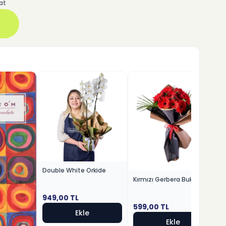
at
Double White Orkide
Kırmızı Gerbera Buketi
949,00
TL
599,00
TL
Ekle
Ekle