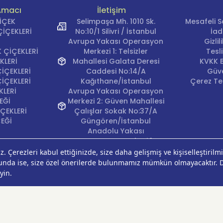
Amacı
İletişim
eve tabanı
bitkisi hediye etmek, “büyüme ve yenilenme” di
ÇİÇEK
Selimpaşa Mh. 1010 Sk.
Mesafeli S
ünkü bu bitki görsel etkisiyle hem genç hem klasik zevkler
İÇEKLERİ
No:10/1 Silivri / İstanbul
İad
un ömürlü yapısı sayesinde kalıcı bir hatıra oluşturur.
Avrupa Yakası Operasyon
Gizli
 ÇİÇEKLERİ
Merkezi 1: Telsizler
Tesl
KLERİ
Mahallesi Galata Deresi
KVKK B
İÇEKLERİ
Caddesi No:14/A
Güve
 Çiçek Farkı ile Monstera Siparişi Veri
İÇEKLERİ
Kağıthane/İstanbul
Çerez Ter
KLERİ
Avrupa Yakası Operasyon
EĞİ
Merkezi 2: Güven Mahallesi
ÇEKLERİ
Çalışlar Sokak No:37/A
çek, her Monstera bitkisini özel yetiştiricilerden temin eder
ÇEĞİ
Güngören/İstanbul
laştırır.
Anadolu Yakası
Operasyon Merkezi 1:
ik bitkiler, canlı kök yapısı ve estetik görünümüyle hazırla
Cumhuriyet Mahallesi
ek ustalarımızın dokunuşlarıyla sizlere kadar ulaşır.
Pırlanta Sokak No:24
Üsküdar/İstanbul
ra
siparişiniz, aynı gün teslimat ve kargo ile teslimat seçe
Anadolu Yakası
Operasyon Merkezi 2:
Çiçek güvencesiyle ulaştırılır.
Kurtköy Mahallesi Kanarya
Caddesi No:38 Pendik/
İstanbul