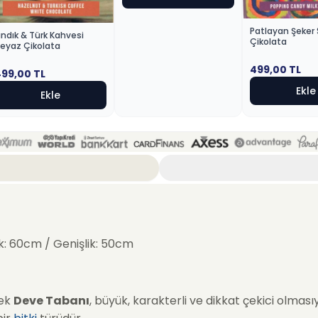
Patlayan Şeker 
ındık & Türk Kahvesi
Çikolata
eyaz Çikolata
499,00
TL
499,00
TL
Ekle
Ekle
k: 60cm / Genişlik: 50cm
çek
Deve Tabanı
, büyük, karakterli ve dikkat çekici olması