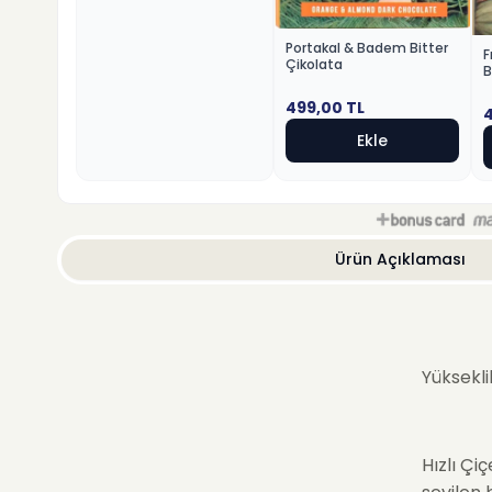
Portakal & Badem Bitter
F
Çikolata
B
499,00
TL
Ekle
Ürün Açıklaması
Yüksekli
Hızlı Çi