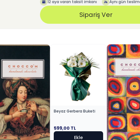
12 aya varan taksit imkanı
Aynı gün teslim
Sipariş Ver
Beyaz Gerbera Buketi
599,00
TL
Ekle