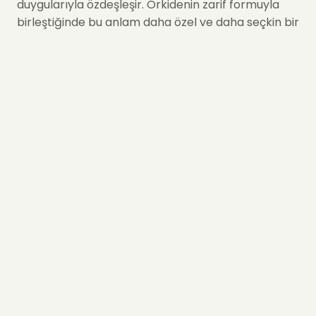
duygularıyla özdeşleşir. Orkidenin zarif formuyla
birleştiğinde bu anlam daha özel ve daha seçkin bir
hale gelir. Double Green Orkide, klasik orkide
renklerinden farklı bir hediye arayanlar için hem
modern hem de doğadan ilham alan güçlü bir
alternatiftir.
Double Green Orkide Hangi
Anlamı Taşır?
Yeşil orkide, çiçek dilinde huzur, denge, iyi dilek ve
yeni başlangıç hissini temsil eder. Birine Double
Green Orkide göndermek; “hayatına ferahlık
gelsin”, “yeni başlangıcın güzel olsun” ya da “sana
sakin ve içten bir mutluluk bırakmak istedim”
demenin zarif bir yoludur.
Adındaki “Double” vurgusu, bu orkideye daha
dolgun ve daha özel bir hediye hissi kazandırır. Bu