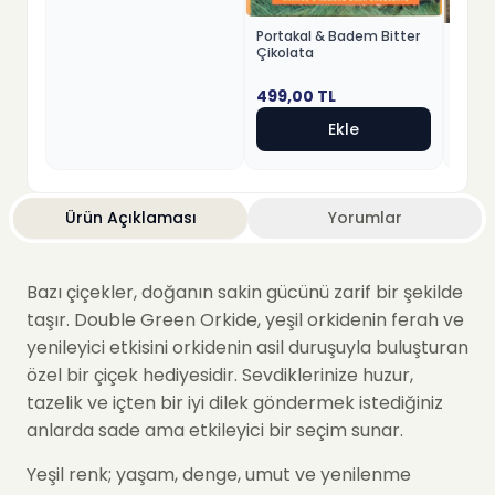
Portakal & Badem Bitter
Fındık
Çikolata
Beyaz
499,00
TL
499,
Ekle
Ürün Açıklaması
Yorumlar
Bazı çiçekler, doğanın sakin gücünü zarif bir şekilde
taşır. Double Green Orkide, yeşil orkidenin ferah ve
yenileyici etkisini orkidenin asil duruşuyla buluşturan
özel bir çiçek hediyesidir. Sevdiklerinize huzur,
tazelik ve içten bir iyi dilek göndermek istediğiniz
anlarda sade ama etkileyici bir seçim sunar.
Yeşil renk; yaşam, denge, umut ve yenilenme