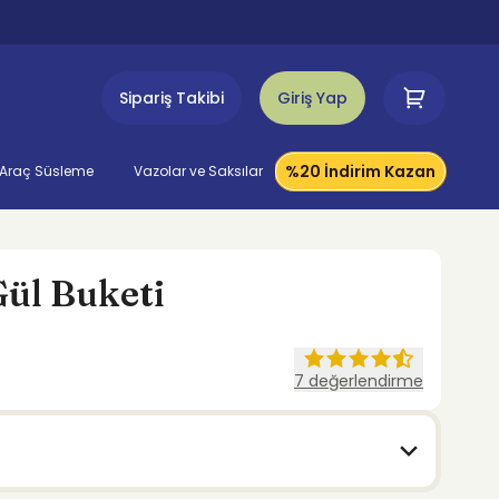
Sipariş Takibi
Giriş Yap
%20 İndirim Kazan
Araç Süsleme
Vazolar ve Saksılar
Gül Buketi
7
değerlendirme