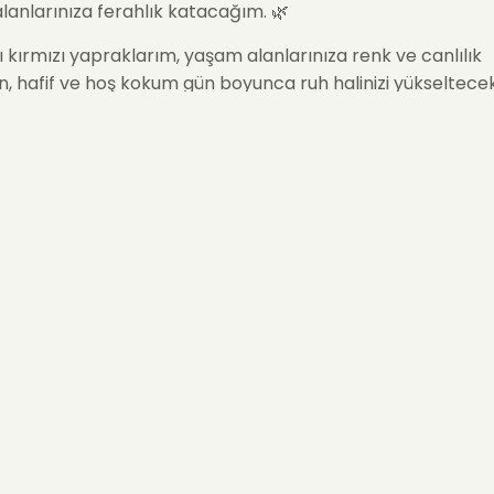
anlarınıza ferahlık katacağım. 🌿
ı kırmızı yapraklarım, yaşam alanlarınıza renk ve canlılık
, hafif ve hoş kokum gün boyunca ruh halinizi yükseltecek
sarımım, sevdikleriniz için mükemmel bir hediye seçeneği 
niz zaman sevdiklerinize hediye gönderebilirsiniz. 🎁
aliteli malzemelerden üretildiğim için, yıllar geçse de güze
ak ve size her zaman farklı bir hava sunacağım.
ü Kırmızı Gül Buketi
, hem kendinize hem de sevdiklerinize
eğiniz harika bir hediyelik eşya! ✨