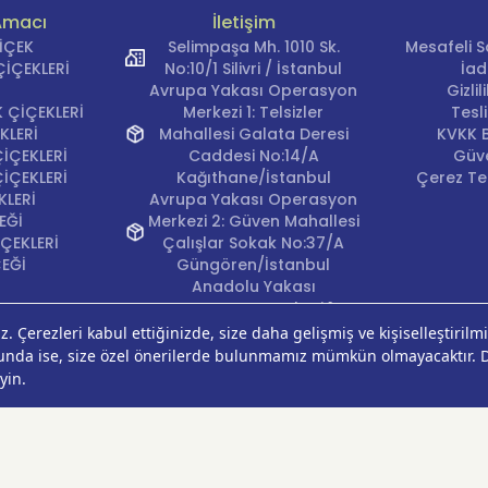
Amacı
İletişim
ÇİÇEK
Selimpaşa Mh. 1010 Sk.
Mesafeli S
İÇEKLERİ
No:10/1 Silivri / İstanbul
İad
Avrupa Yakası Operasyon
Gizli
 ÇİÇEKLERİ
Merkezi 1: Telsizler
Tesl
KLERİ
Mahallesi Galata Deresi
KVKK B
İÇEKLERİ
Caddesi No:14/A
Güve
İÇEKLERİ
Kağıthane/İstanbul
Çerez Ter
KLERİ
Avrupa Yakası Operasyon
EĞİ
Merkezi 2: Güven Mahallesi
ÇEKLERİ
Çalışlar Sokak No:37/A
ÇEĞİ
Güngören/İstanbul
Anadolu Yakası
Operasyon Merkezi 1:
Cumhuriyet Mahallesi
Pırlanta Sokak No:24
Üsküdar/İstanbul
Anadolu Yakası
Operasyon Merkezi 2:
Kurtköy Mahallesi Kanarya
Caddesi No:38 Pendik/
İstanbul