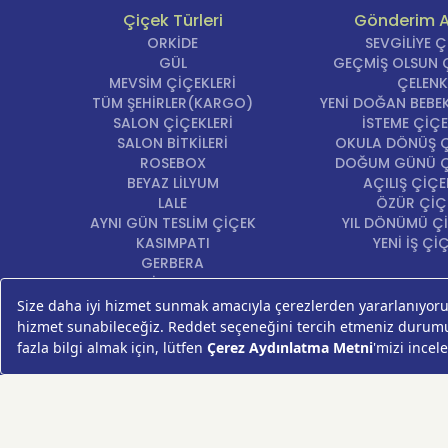
Çiçek Türleri
Gönderim 
ORKİDE
SEVGİLİYE 
GÜL
GEÇMİŞ OLSUN Ç
MEVSİM ÇİÇEKLERİ
ÇELENK
TÜM ŞEHİRLER(KARGO)
YENİ DOĞAN BEBEK
SALON ÇİÇEKLERİ
İSTEME ÇİÇE
SALON BİTKİLERİ
OKULA DÖNÜŞ Ç
ROSEBOX
DOĞUM GÜNÜ Ç
BEYAZ LİLYUM
AÇILIŞ ÇİÇE
LALE
ÖZÜR ÇİÇ
AYNI GÜN TESLİM ÇİÇEK
YIL DÖNÜMÜ Çİ
KASIMPATI
YENİ İŞ Çİ
GERBERA
KRİZANTEM
ŞEBBOY
FREZYA
ORTANCA
ÇELENK
KOKİNA
MASA ÇİÇEKLERİ
GÜL BUKETİ
SUKULENT/KAKTÜS