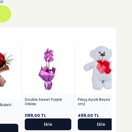
at
Double Sweet Purple
Peluş Ayıcık Beyaz (30
Orkide
cm)
 Buketi
1199,00
TL
499,00
TL
Ekle
Ekle