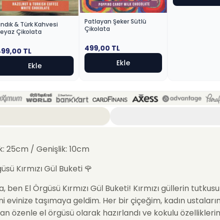
Patlayan Şeker Sütlü
ındık & Türk Kahvesi
Çikolata
eyaz Çikolata
499,00
TL
499,00
TL
Ekle
Ekle
k: 25cm / Genişlik: 10cm
güsü Kırmızı Gül Buketi
🌹
a, ben
El Örgüsü Kırmızı Gül Buketi
! Kırmızı güllerin tutkus
ni evinize taşımaya geldim. Her bir çiçeğim, kadın ustaları
an özenle el örgüsü olarak hazırlandı ve kokulu özellikleri