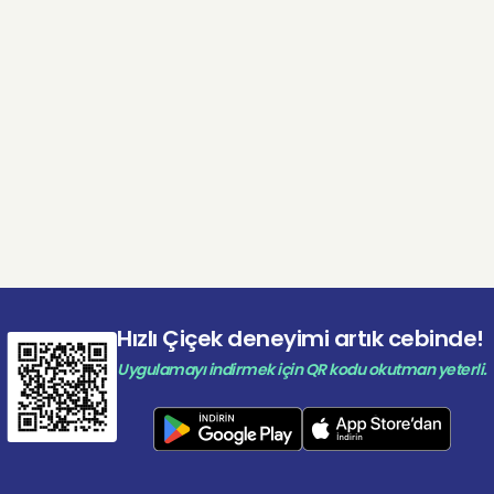
Hızlı Çiçek deneyimi artık cebinde!
Uygulamayı indirmek için QR kodu okutman yeterli.