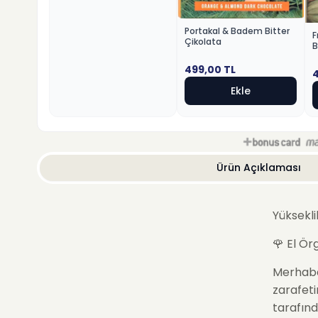
Portakal & Badem Bitter
F
Çikolata
B
499,00
TL
Ekle
Ürün Açıklaması
Yüksekli
🌹
El Ör
Merhab
zarafeti
tarafınd