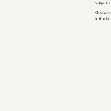
yaşam al
Göz alıc
katarken
Eşsiz ta
Dilediği
Yüksek k
koruyac
El Örgüs
edebilec