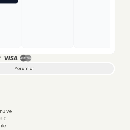
Yorumlar
unu ve
mız
mle