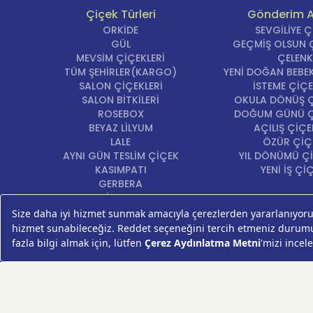
Çiçek Türleri
Gönderim 
ORKİDE
SEVGİLİYE 
GÜL
GEÇMİŞ OLSUN Ç
MEVSİM ÇİÇEKLERİ
ÇELENK
TÜM ŞEHİRLER(KARGO)
YENİ DOĞAN BEBEK
SALON ÇİÇEKLERİ
İSTEME ÇİÇE
SALON BİTKİLERİ
OKULA DÖNÜŞ Ç
ROSEBOX
DOĞUM GÜNÜ Ç
BEYAZ LİLYUM
AÇILIŞ ÇİÇE
LALE
ÖZÜR ÇİÇ
AYNI GÜN TESLİM ÇİÇEK
YIL DÖNÜMÜ Çİ
KASIMPATI
YENİ İŞ Çİ
GERBERA
KRİZANTEM
ŞEBBOY
FREZYA
ORTANCA
ÇELENK
KOKİNA
MASA ÇİÇEKLERİ
GÜL BUKETİ
SUKULENT/KAKTÜS