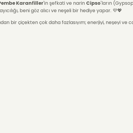
Pembe Karanfiller
'in şefkati ve narin
Cipso
'ların (Gypsop
ıcılığı, beni göz alıcı ve neşeli bir hediye yapar. 💜💖
adan bir çiçekten çok daha fazlasıyım; enerjiyi, neşeyi ve ca
eden güçlü bir sembolüm. Şık seramik saksımda sunulduğum
is dekorasyonlarına kalıcı bir hareketlilik katıyorum.
den Fuchsia Berry Blend'i Tercih
isiniz?
mik Renk Uyumu:
Fuşya ve pembenin bu çarpıcı
Berry B
ımı, beni doğum günleri, tebrikler veya iç mekanları canl
arika bir
hediye çiçek
seçeneği yapar.
n Çiçek Çeşitliliği:
Hüsnüyusuf
ve
Pembe Karanfil
gibi
ve formdaki çiçekleri barındırmam, aranjmanın görsel zeng
.
ı Neşe:
Seramik saksıda sunulan bu aranjman, duygularınız