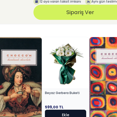
12 aya varan taksit imkanı
Aynı gün teslim
Sipariş Ver
Beyaz Gerbera Buketi
599,00
TL
Ekle