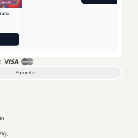
Sütlü
Yorumlar
ın
e
iği,