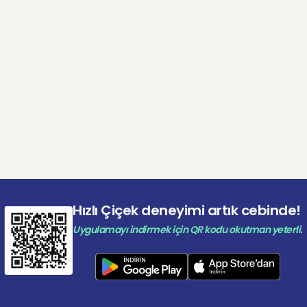
Hızlı Çiçek deneyimi artık cebinde!
Uygulamayı indirmek için QR kodu okutman yeterli.