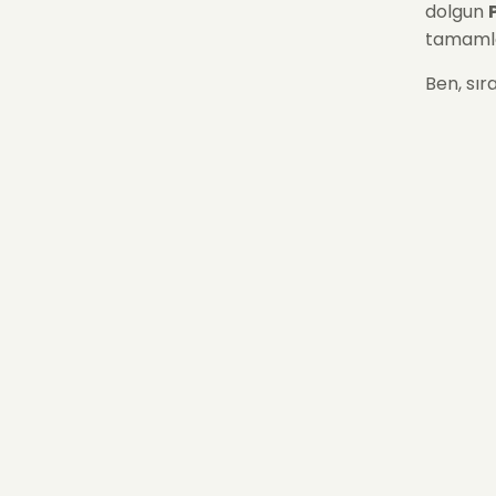
dolgun
tamamlay
Ben, sır
temsil 
ev ve of
🌸 Ne
Etmel
Dina
karış
için h
Zengi
doku 
artırır
Kalıc