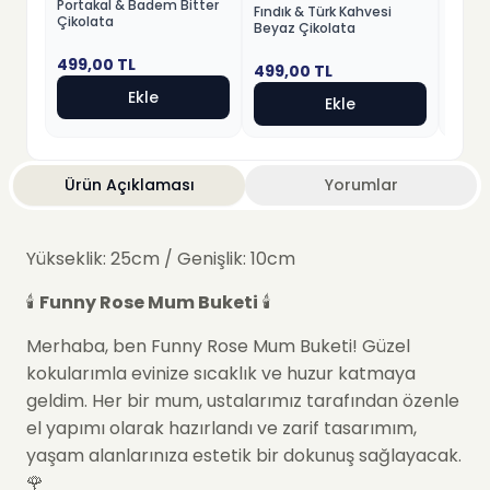
Portakal & Badem Bitter
Patla
Fındık & Türk Kahvesi
Çikolata
Çikol
Beyaz Çikolata
499,00
TL
499,
499,00
TL
Ekle
Ekle
Ürün Açıklaması
Yorumlar
Yükseklik: 25cm / Genişlik: 10cm
🕯️
Funny Rose Mum Buketi
🕯️
Merhaba, ben Funny Rose Mum Buketi! Güzel
kokularımla evinize sıcaklık ve huzur katmaya
geldim. Her bir mum, ustalarımız tarafından özenle
el yapımı olarak hazırlandı ve zarif tasarımım,
yaşam alanlarınıza estetik bir dokunuş sağlayacak.
🌹