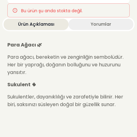
Bu ürün şu anda stokta değil.
Ürün Açıklaması
Yorumlar
Para Ağacı 🌿
Para ağacı, bereketin ve zenginliğin sembolüdür.
Her bir yaprağı, doğanın bolluğunu ve huzurunu
yansıtır.
Sukulent 🌵
Sukulentler, dayanıklılığı ve zarafetiyle bilinir. Her
biri, saksınızı süsleyen doğal bir güzellik sunar.
Kuru Çiçekler 🌸
Kuru çiçekler, doğanın ölümsüz güzelliğini ve
romantizmini yansıtır. Her biri, aranjmana nostaljik