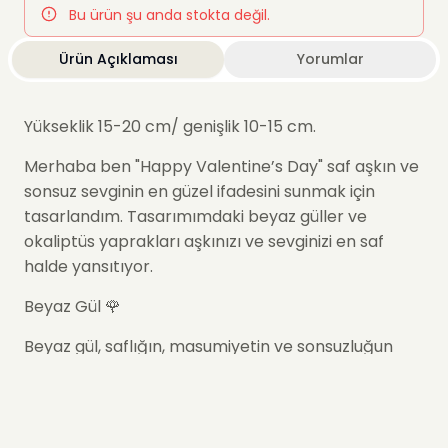
Bu ürün şu anda stokta değil.
Ürün Açıklaması
Yorumlar
Yükseklik 15-20 cm/ genişlik 10-15 cm
.
Merhaba ben "
Happy Valentine’s Day
" saf aşkın ve
sonsuz sevginin en güzel ifadesini sunmak için
tasarlandım. Tasarımımdaki beyaz güller ve
okaliptüs yaprakları aşkınızı ve sevginizi en saf
halde yansıtıyor.
Beyaz Gül 🌹
Beyaz gül, saflığın, masumiyetin ve sonsuzluğun
sembolüdür. Her biri, derin duyguların ve saf aşkın
ifadesidir.
Okaliptüs Yaprakları 🍃