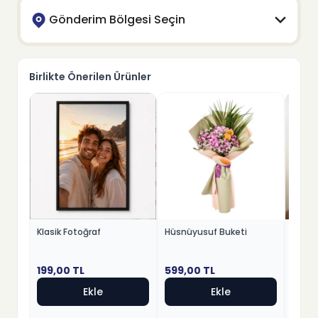
Gönderim Bölgesi Seçin
Birlikte Önerilen Ürünler
Klasik Fotoğraf
Hüsnüyusuf Buketi
Anney
199,00
TL
599,00
TL
1399
Ekle
Ekle