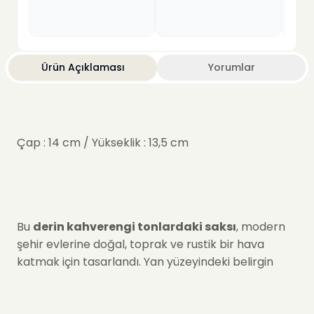
Ürün Açıklaması
Yorumlar
Çap : 14 cm / Yükseklik : 13,5 cm
Bu
derin kahverengi tonlardaki saksı
, modern
şehir evlerine doğal, toprak ve rustik bir hava
katmak için tasarlandı. Yan yüzeyindeki belirgin
yatay çizgileri ve eskitme görünümüyle tam bir
"toprak" hissiyatı sunar.