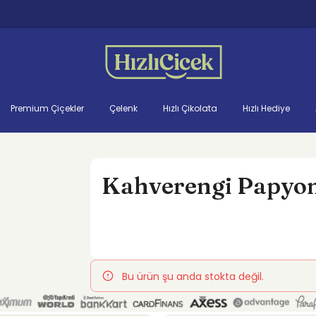
Premium Çiçekler
Çelenk
Hızlı Çikolata
Hızlı Hediye
Kahverengi Papyonl
Bu ürün şu anda stokta değil.