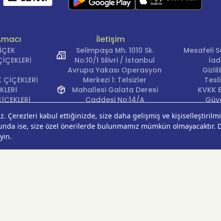
Amacı
İletişim
ÇİÇEK
Selimpaşa Mh. 1010 Sk.
Mesafeli S
İÇEKLERİ
No:10/1 Silivri / İstanbul
İad
Avrupa Yakası Operasyon
Gizli
 ÇİÇEKLERİ
Merkezi 1: Telsizler
Tesl
KLERİ
Mahallesi Galata Deresi
KVKK B
İÇEKLERİ
Caddesi No:14/A
Güve
İÇEKLERİ
Kağıthane/İstanbul
Çerez Ter
KLERİ
Avrupa Yakası Operasyon
EĞİ
Merkezi 2: Güven Mahallesi
ÇEKLERİ
Çalışlar Sokak No:37/A
ÇEĞİ
Güngören/İstanbul
Anadolu Yakası
Operasyon Merkezi 1:
Cumhuriyet Mahallesi
Pırlanta Sokak No:24
Üsküdar/İstanbul
Anadolu Yakası
Operasyon Merkezi 2: