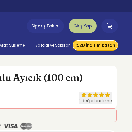
Sipariş Takibi
Giriş Yap
%20 İndirim Kazan
Araç Süsleme
Vazolar ve Saksılar
u Ayıcık (100 cm)
1
değerlendirme