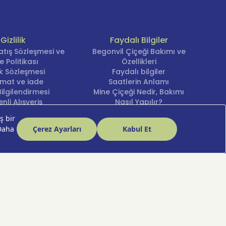
Gizlilik
Faydalı Bilgiler
atış Sözleşmesi ve
Begonvil Çiçeği Bakımı ve
e Politikası
Özellikleri
lik Sözleşmesi
Faydalı bilgiler
imat ve iade
Saatlerin Anlamı
ilgilendirmesi
Mine Çiçeği Nedir, Bakımı
nli Alışveriş
Nasıl Yapılır?
cihlerini Yönetin
Şakayık Çiçeği
Nergis Çiçeği Bakımı ve
Anlamı