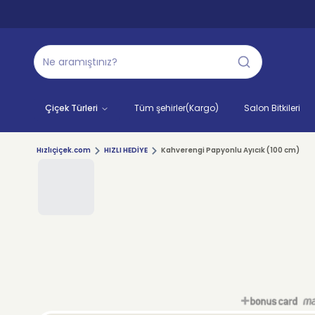
Çiçek Türleri
Tüm şehirler(Kargo)
Salon Bitkileri
Hızlıçiçek.com
HIZLI HEDİYE
Kahverengi Papyonlu Ayıcık (100 cm)