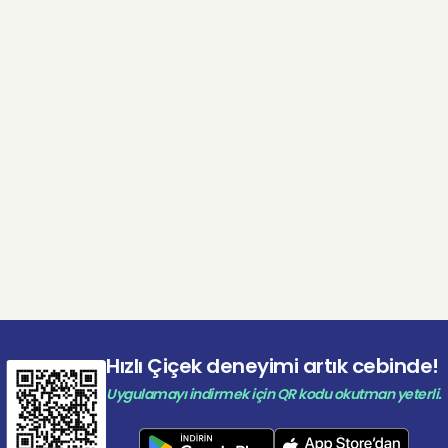
Hızlı Çiçek deneyimi artık cebinde!
Uygulamayı indirmek için QR kodu okutman yeterli.