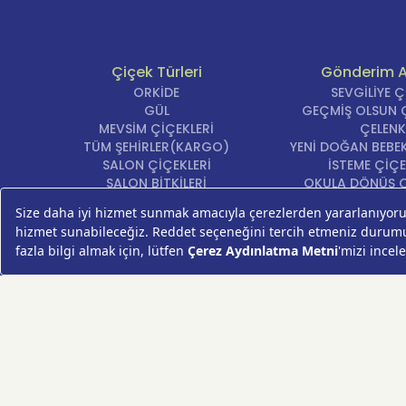
Çiçek Türleri
Gönderim 
ORKİDE
SEVGİLİYE 
GÜL
GEÇMİŞ OLSUN Ç
MEVSİM ÇİÇEKLERİ
ÇELENK
TÜM ŞEHİRLER(KARGO)
YENİ DOĞAN BEBEK
SALON ÇİÇEKLERİ
İSTEME ÇİÇE
SALON BİTKİLERİ
OKULA DÖNÜŞ Ç
ROSEBOX
DOĞUM GÜNÜ Ç
BEYAZ LİLYUM
AÇILIŞ ÇİÇE
LALE
ÖZÜR ÇİÇ
AYNI GÜN TESLİM ÇİÇEK
YIL DÖNÜMÜ Çİ
KASIMPATI
YENİ İŞ Çİ
GERBERA
KRİZANTEM
ŞEBBOY
FREZYA
ORTANCA
ÇELENK
KOKİNA