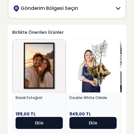
Gönderim Bölgesi Seçin
Birlikte Önerilen Ürünler
Klasik Fotoğraf
Double White Orkide
Premi
199,00
TL
949,00
TL
2599
Ekle
Ekle