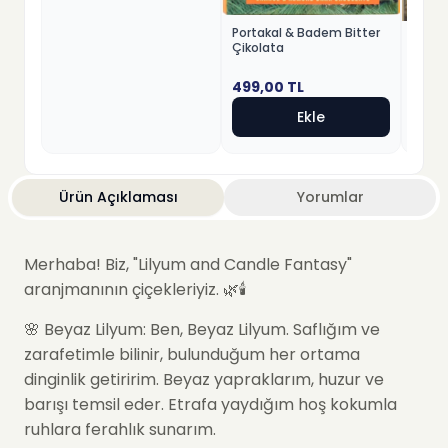
Portakal & Badem Bitter
Fındık
Çikolata
Beyaz
499,00
TL
499,
Ekle
Ürün Açıklaması
Yorumlar
Merhaba! Biz, "
Lilyum and Candle Fantasy
"
aranjmanının çiçekleriyiz. 🌿🕯️
🌸
Beyaz Lilyum
: Ben, Beyaz Lilyum. Saflığım ve
zarafetimle bilinir, bulunduğum her ortama
dinginlik getiririm. Beyaz yapraklarım, huzur ve
barışı temsil eder. Etrafa yaydığım hoş kokumla
ruhlara ferahlık sunarım.