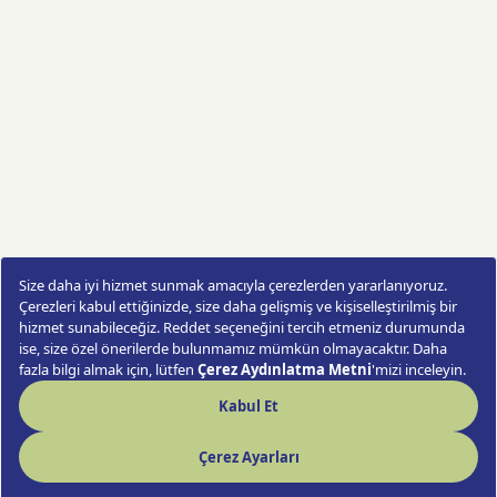
Lisyantus masa aranjmanı
Sipariş Ver