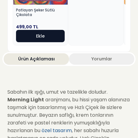
Porta
Patlayan Şeker Sütlü
Çikol
Çikolata
499,
499,00
TL
Ekle
Ürün Açıklaması
Yorumlar
Sabahın ilk ışığı, umut ve tazelikle doludur.
Morning Light
aranjmanı, bu hissi yaşam alanınıza
taşımak için tasarlanmış ve Hızlı Çiçek ile sizlere
sunulmuştur. Beyazın saflığı, krem tonlarının
zarafeti ve pastel renklerin yumuşaklığıyla
hazırlanan bu
özel tasarım
, her sabahı huzurla