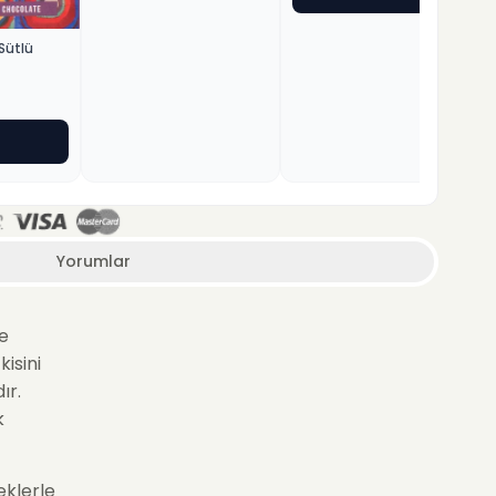
Sütlü
Yorumlar
de
isini
ır.
k
eklerle