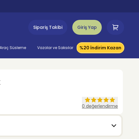
Sipariş Takibi
Giriş Yap
%20 İndirim Kazan
Araç Süsleme
Vazolar ve Saksılar
t
0
değerlendirme