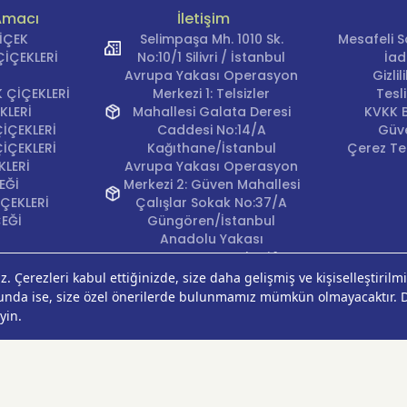
Amacı
İletişim
ÇİÇEK
Selimpaşa Mh. 1010 Sk.
Mesafeli S
İÇEKLERİ
No:10/1 Silivri / İstanbul
İad
Avrupa Yakası Operasyon
Gizli
 ÇİÇEKLERİ
Merkezi 1: Telsizler
Tesl
KLERİ
Mahallesi Galata Deresi
KVKK B
İÇEKLERİ
Caddesi No:14/A
Güve
İÇEKLERİ
Kağıthane/İstanbul
Çerez Ter
KLERİ
Avrupa Yakası Operasyon
EĞİ
Merkezi 2: Güven Mahallesi
ÇEKLERİ
Çalışlar Sokak No:37/A
ÇEĞİ
Güngören/İstanbul
Anadolu Yakası
Operasyon Merkezi 1:
Cumhuriyet Mahallesi
Pırlanta Sokak No:24
Üsküdar/İstanbul
Anadolu Yakası
Operasyon Merkezi 2:
Kurtköy Mahallesi Kanarya
Caddesi No:38 Pendik/
İstanbul