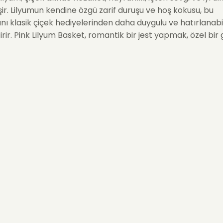
ir. Lilyumun kendine özgü zarif duruşu ve hoş kokusu, bu
ı klasik çiçek hediyelerinden daha duygulu ve hatırlanabil
irir. Pink Lilyum Basket, romantik bir jest yapmak, özel bir
 ya da sevdiğiniz birine “bugününü güzelleştirmek istedi
in zarif bir yoldur.
Lilyum Basket Hangi Anlamı Taşır?
saflık, zarafet ve güçlü duyguların sembolü olarak bilinir.
ise bu anlamı daha sıcak, daha romantik ve daha şefkatli b
 Pink Lilyum Basket göndermek; “sen benim için değerlisin”, 
 geliyor” ya da “seni düşündüm” demenin incelikli bir ifadesi
lilyum aranjmanı; sevgiliye, eşe, anneye, yakın bir dosta ya
rdiğiniz birine gönderilebilecek duygusu güçlü bir çiçek
dir. Hem romantik hem de samimi anlamlar taşıdığı için far
 kolayca uyum sağlar.
e Lilyum Ne Zaman Gönderilir?