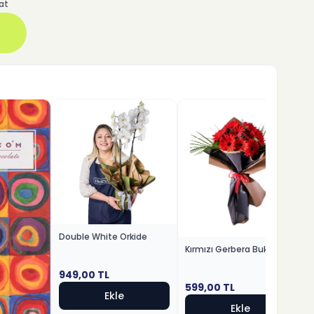
at
Double White Orkide
Kırmızı Gerbera Buketi
949,00
TL
599,00
TL
Ekle
Ekle