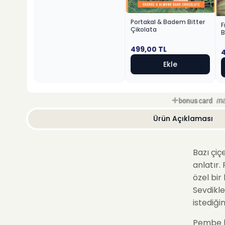
Portakal & Badem Bitter
F
Çikolata
B
499,00
TL
Ekle
Ürün Açıklaması
Bazı çiç
anlatır.
özel bir
Sevdikle
istediği
Pembe li