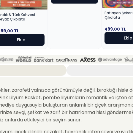
Patlayan Şeker 
ındık & Türk Kahvesi
Çikolata
eyaz Çikolata
499,00
TL
499,00
TL
Ekle
Ekle
ekler, zarafeti yalnızca görünümüyle değil, bıraktığı hisle 
 Pink Lilyum Basket, pembe lilyumların romantik ve içten etk
 hediye duygusuyla buluşturan anlamlı bir çiçek aranjmanıd
rinize sevgi, şefkat ve zarif bir hatırlanma hissi gönderme
niz anlarda etkileyici bir seçim sunar.
lyum; çiçek dilinde nezaket, hayranlık, içten sevgi ve iyi dil