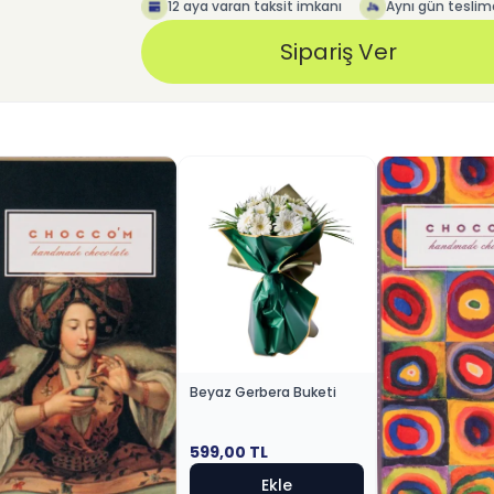
12 aya varan taksit imkanı
Aynı gün teslim
Sipariş Ver
Beyaz Gerbera Buketi
599,00
TL
Ekle