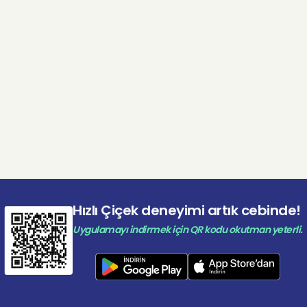
r. Özenle hazırlanan bu pembe lilyum aranjmanı, duyguların
a, zarif ve içten bir şekilde ifade etmenize yardımcı olur.
rinize romantik, kokulu ve hatırlanacak bir çiçek gönder
anız Pink Lilyum Basket, Hızlı Çiçek’in zarif lilyum aranjmanl
 duygusu güçlü bir tercihtir.
Hızlı Çiçek deneyimi artık cebinde!
Uygulamayı indirmek için QR kodu okutman yeterli.