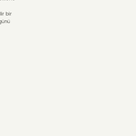
ir bir
 günü
m”
 Pembe
ir hale
“varlığın
dir.
 da
klı özel