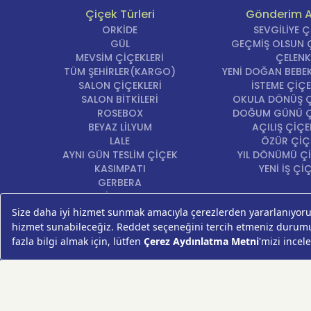
Çiçek Türleri
Gönderim 
ORKİDE
SEVGİLİYE 
GÜL
GEÇMİŞ OLSUN Ç
MEVSİM ÇİÇEKLERİ
ÇELENK
TÜM ŞEHİRLER(KARGO)
YENİ DOĞAN BEBEK
SALON ÇİÇEKLERİ
İSTEME ÇİÇE
SALON BİTKİLERİ
OKULA DÖNÜŞ Ç
ROSEBOX
DOĞUM GÜNÜ Ç
BEYAZ LİLYUM
AÇILIŞ ÇİÇE
LALE
ÖZÜR ÇİÇ
AYNI GÜN TESLİM ÇİÇEK
YIL DÖNÜMÜ Çİ
KASIMPATI
YENİ İŞ Çİ
GERBERA
KRİZANTEM
ŞEBBOY
FREZYA
ORTANCA
ÇELENK
KOKİNA
MASA ÇİÇEKLERİ
GÜL BUKETİ
SUKULENT/KAKTÜS