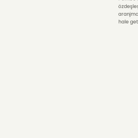
özdeşleş
aranjman
hale get
kutlamak
demek iç
Pink 
Lilyum, 
tonları 
getirir.
bana iyi
Bu özel 
değer ve
hediyesi
günlere
Pemb