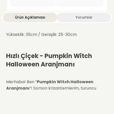
Ürün Açıklaması
Yorumlar
Yükseklik: 35cm / Genişlik: 25-30cm
Hızlı Çiçek - Pumpkin Witch
Halloween Aranjmanı
Merhaba! Ben “
Pumpkin Witch Halloween
Aranjmanı
”! Somon krizantemlerim, turuncu
çardak güllerim, mini cadı kabaklarım, portakal ve
kuru ot detaylarımla Cadılar Bayramı’na özel sıcak
ve eğlenceli bir atmosfer yaratıyorum.