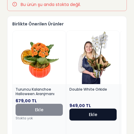
Bu ürün şu anda stokta değil.
Birlikte Önerilen Ürünler
Turuncu Kalanchoe
Double White Orkide
Kırmız
Halloween Aranjmanı
679,00
TL
949,00
TL
779,
Ekle
Ekle
Stokta yok