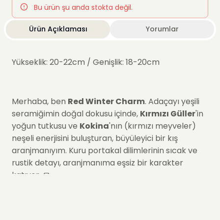
Bu ürün şu anda stokta değil.
Ürün Açıklaması
Yorumlar
Yükseklik: 20-22cm / Genişlik: 18-20cm
Merhaba, ben
Red Winter Charm
. Adaçayı yeşili
seramiğimin doğal dokusu içinde,
Kırmızı Güller
'in
yoğun tutkusu ve
Kokina
'nın (kırmızı meyveler)
neşeli enerjisini buluşturan, büyüleyici bir kış
aranjmanıyım. Kuru portakal dilimlerinin sıcak ve
rustik detayı, aranjmanıma eşsiz bir karakter
katıyor. 🧣
Ben, sadece bir çiçekten fazlasıyım; şans, mutluluk
ve yeni yıl umutlarını taşıyan samimi bir hediyeyim.
Kırmızı ve yeşilin bu klasik uyumu sayesinde, ev ve