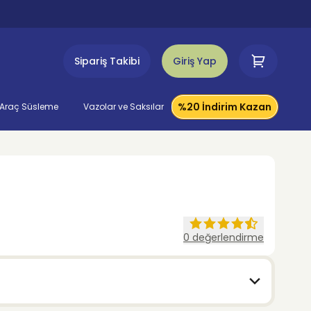
Sipariş Takibi
Giriş Yap
%20 İndirim Kazan
Araç Süsleme
Vazolar ve Saksılar
0
değerlendirme