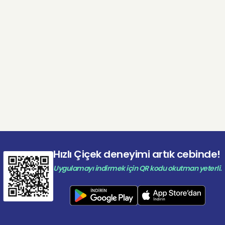
imdi sipariş verin, sevdiklerinize mutluluk bulutu hediye edin
 Cloud Ne Zaman Hediye Edilir?
takal dilimleri, Rosy Cloud’un imzasıdır. Bu detay, Akdeniz 
l bir karakter ekler. Aynı zamanda renk uyumunu güçlendi
 butik bir zarafet katar. Portakal dokunuşu, aranjmanı
ıktan çıkarıp benzersiz bir stile dönüştürür. H
ızlı Çiçek R
evde, ofiste, kafe dekorasyonlarında veya sevilen birine h
inde aynı derecede etkileyici görünür. Romantik ama sade
k bir atmosfer yaratır.
le:
başlangıçlar
Hızlı Çiçek deneyimi artık cebinde!
kler
Uygulamayı indirmek için QR kodu okutman yeterli.
m günleri
i varsın” jestleri
kutlamalar için mükemmel bir tercihtir.