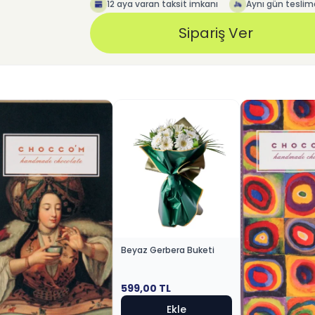
12 aya varan taksit imkanı
Aynı gün teslim
Sipariş Ver
Beyaz Gerbera Buketi
599,00
TL
Ekle