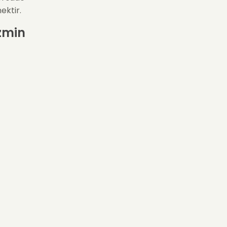
ektir.
zmin
k ve
r. Bu
utumsu
ini