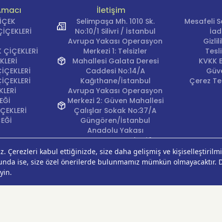
Amacı
İletişim
 Cloud nedir?
ÇİÇEK
Selimpaşa Mh. 1010 Sk.
Mesafeli S
loud
, şık sunumuyla romantik ve doğal bir çiçek aranjmanı
İÇEKLERİ
No:10/1 Silivri / İstanbul
İad
Avrupa Yakası Operasyon
Gizli
rdak güller ile zarafet ve ferah dokunuşu bir arada suna
 ÇİÇEKLERİ
Merkezi 1: Telsizler
Tesl
KLERİ
Mahallesi Galata Deresi
KVKK B
İÇEKLERİ
Caddesi No:14/A
Güve
İÇEKLERİ
Kağıthane/İstanbul
Çerez Ter
KLERİ
Avrupa Yakası Operasyon
EĞİ
Merkezi 2: Güven Mahallesi
ÇEKLERİ
Çalışlar Sokak No:37/A
ÇEĞİ
Güngören/İstanbul
Anadolu Yakası
Operasyon Merkezi 1:
Cumhuriyet Mahallesi
Pırlanta Sokak No:24
Üsküdar/İstanbul
Anadolu Yakası
Operasyon Merkezi 2:
Kurtköy Mahallesi Kanarya
Caddesi No:38 Pendik/
İstanbul