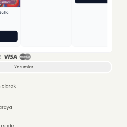
Sütlü
Yorumlar
m olarak
 araya
em sade