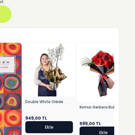
at
Double White Orkide
Kırmızı Gerbera Buketi
949,00
TL
599,00
TL
Ekle
Ekle