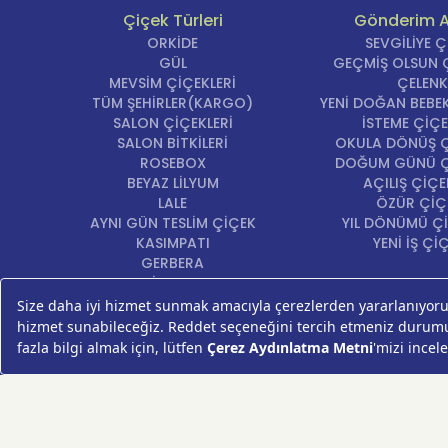
Çiçek Türleri
Gönderim 
Rosy
ORKİDE
SEVGİLİYE 
Rosy C
GÜL
GEÇMİŞ OLSUN Ç
MEVSİM ÇİÇEKLERİ
ÇELENK
Pembe ça
TÜM ŞEHİRLER(KARGO)
YENİ DOĞAN BEBEK
SALON ÇİÇEKLERİ
İSTEME ÇİÇE
SALON BİTKİLERİ
OKULA DÖNÜŞ Ç
ROSEBOX
DOĞUM GÜNÜ Ç
BEYAZ LİLYUM
AÇILIŞ ÇİÇE
LALE
ÖZÜR ÇİÇ
AYNI GÜN TESLİM ÇİÇEK
YIL DÖNÜMÜ Çİ
KASIMPATI
YENİ İŞ Çİ
GERBERA
KRİZANTEM
ŞEBBOY
FREZYA
ORTANCA
ÇELENK
KOKİNA
MASA ÇİÇEKLERİ
GÜL BUKETİ
SUKULENT/KAKTÜS