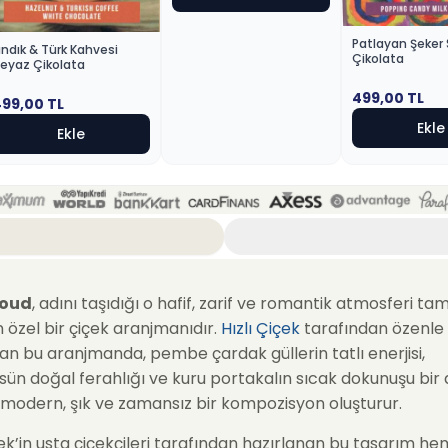
Patlayan Şeker 
ındık & Türk Kahvesi
Çikolata
eyaz Çikolata
499,00
TL
499,00
TL
Ekle
Ekle
loud
, adını taşıdığı o hafif, zarif ve romantik atmosferi ta
 özel bir çiçek aranjmanıdır.
Hızlı Çiçek
tarafından özenle
an bu aranjmanda, pembe çardak güllerin tatlı enerjisi,
sün doğal ferahlığı ve kuru portakalın sıcak dokunuşu bir
 modern, şık ve zamansız bir kompozisyon oluşturur.
çek’in usta çiçekçileri tarafından hazırlanan bu tasarım h