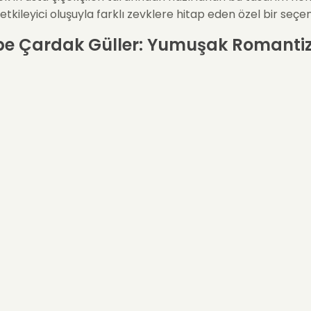
tkileyici oluşuyla farklı zevklere hitap eden özel bir seçen
e Çardak Güller: Yumuşak Romanti
tlı Hâli
çardak güller
, güllerin en zarif formlarından biridir. Küçü
çiçek başları hem doğal hem de samimi bir atmosfer suna
ardak güller:
miyeti
 şefkati
 romantizmi temsil eder.
nın ana rengini oluşturarak Rosy Cloud’a adını veren bul
 görüntüyü sağlar.
iptüsün Ferah ve Modern Dokunuşu
loud
’un en dengeli yanlarından biri, pembe tonların hafifliğ
sün yeşil ferahlığıyla birleştirmesidir. Okaliptüs yaprakları: