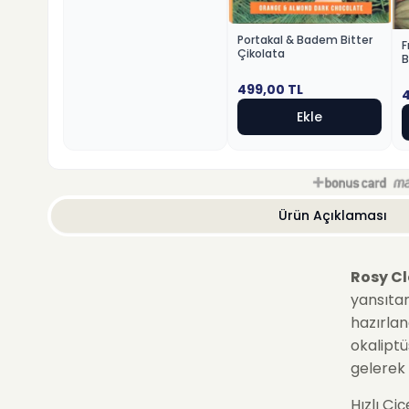
Portakal & Badem Bitter
F
Çikolata
B
499,00
TL
Ekle
Ürün Açıklaması
Rosy C
yansıtan
hazırlan
okaliptü
gelerek
Hızlı Çi