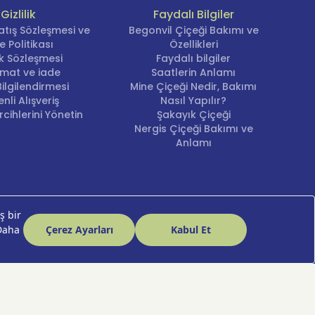
Gizlilik
Faydalı Bilgiler
atış Sözleşmesi ve
Begonvil Çiçeği Bakımı ve
dır.
e Politikası
Özellikleri
lik Sözleşmesi
Faydalı bilgiler
r.
imat ve iade
Saatlerin Anlamı
ilgilendirmesi
Mine Çiçeği Nedir, Bakımı
nli Alışveriş
Nasıl Yapılır?
cihlerini Yönetin
Şakayık Çiçeği
Nergis Çiçeği Bakımı ve
Anlamı