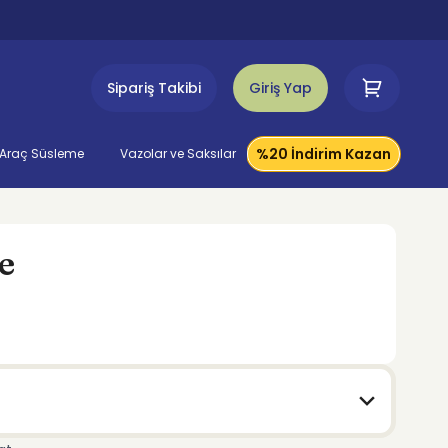
Sipariş Takibi
Giriş Yap
%20 İndirim Kazan
Araç Süsleme
Vazolar ve Saksılar
e