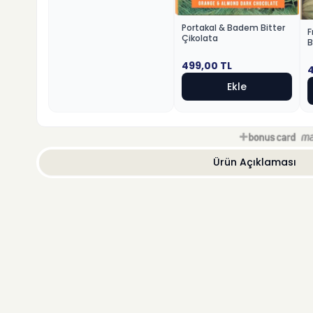
Portakal & Badem Bitter
F
Çikolata
B
499,00
TL
Ekle
Ürün Açıklaması