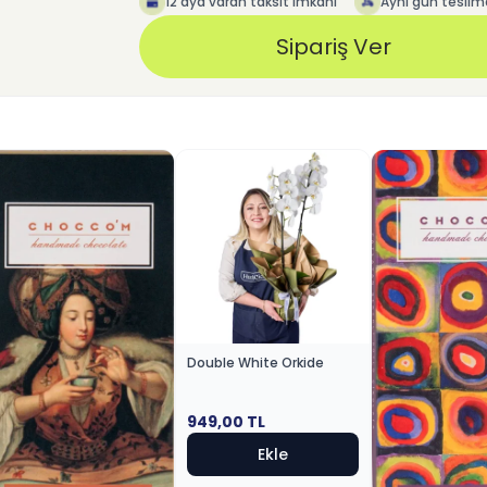
12 aya varan taksit imkanı
Aynı gün teslim
Sipariş Ver
Double White Orkide
949,00
TL
Ekle