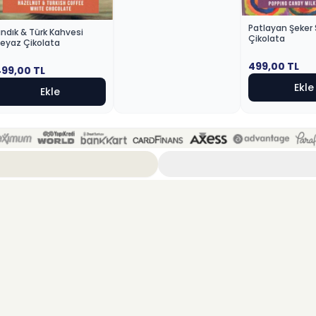
Patlayan Şeker 
ındık & Türk Kahvesi
Çikolata
eyaz Çikolata
499,00
TL
499,00
TL
Ekle
Ekle