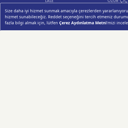
LALE
ÖZÜR ÇİÇ
AYNI GÜN TESLİM ÇİÇEK
YIL DÖNÜMÜ Çİ
KASIMPATI
YENİ İŞ Çİ
GERBERA
KRİZANTEM
ŞEBBOY
FREZYA
ORTANCA
ÇELENK
KOKİNA
MASA ÇİÇEKLERİ
GÜL BUKETİ
SUKULENT/KAKTÜS
PAPATYA
AYÇİÇEKLERİ
LİLYUM
VAZO ÇİÇEKLERİ
HIZLI ÇİÇEK FESTİVALİ
KIŞ ÇİÇEKLERİ