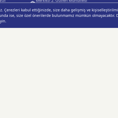
EĞİ
Merkezi 2: Güven Mahallesi
ÇEKLERİ
Çalışlar Sokak No:37/A
ÇEĞİ
Güngören/İstanbul
Anadolu Yakası
Operasyon Merkezi 1:
Cumhuriyet Mahallesi
Pırlanta Sokak No:24
Üsküdar/İstanbul
Anadolu Yakası
Operasyon Merkezi 2:
Kurtköy Mahallesi Kanarya
Caddesi No:38 Pendik/
İstanbul
Ankara Operasyon
Merkezi: Çankaya
Mahallesi Oğuzlar Caddesi
1393. Sokak No:18/A
Çankaya/Ankara
Ankara Operasyon Merkezi 2:
Yaşamkent Mahallesi 3175.
Sokak No:12/A
Çankaya/Ankara
İzmir Operasyon Merkezi: