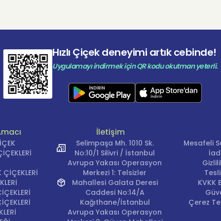
Hızlı Çiçek deneyimi artık cebinde!
Uygulamayı indirmek için QR kodu okutman yeterli.
Amacı
İletişim
ÇİÇEK
Selimpaşa Mh. 1010 Sk.
Mesafeli S
İÇEKLERİ
No:10/1 Silivri / İstanbul
İad
Avrupa Yakası Operasyon
Gizli
 ÇİÇEKLERİ
Merkezi 1: Telsizler
Tesl
KLERİ
Mahallesi Galata Deresi
KVKK B
İÇEKLERİ
Caddesi No:14/A
Güve
İÇEKLERİ
Kağıthane/İstanbul
Çerez Ter
KLERİ
Avrupa Yakası Operasyon