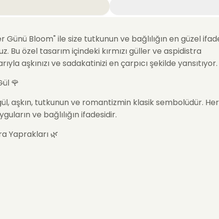
ler Günü Bloom
" ile size tutkunun ve bağlılığın en güzel ifad
z. Bu özel tasarım içindeki kırmızı güller ve aspidistra
rıyla aşkınızı ve sadakatinizi en çarpıcı şekilde yansıtıyor.
Gül 🌹
gül, aşkın, tutkunun ve romantizmin klasik sembolüdür. Her 
yguların ve bağlılığın ifadesidir.
ra Yaprakları 🌿
ra yaprakları, aranjmanınıza zarafet ve derinlik katarken,
n gücünü ve dayanıklılığını temsil eder.
gililer Günü Bloom
" Sevgililer Günü Tasarımı! 🌹💖
mdeki kırmızı güller ve aspidistra yapraklarıyla size tutkun
ın en güzel ifadesini sunuyorum. Bu özel tasarım, sevgiliniz