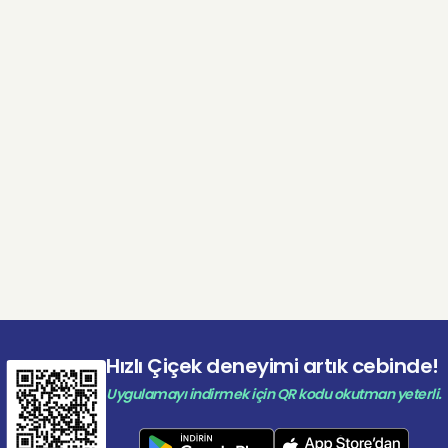
Hızlı Çiçek deneyimi artık cebinde!
Uygulamayı indirmek için QR kodu okutman yeterli.