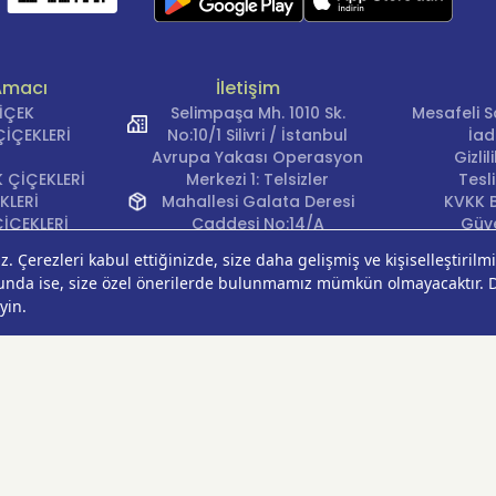
Amacı
İletişim
ÇİÇEK
Selimpaşa Mh. 1010 Sk.
Mesafeli S
İÇEKLERİ
No:10/1 Silivri / İstanbul
İad
Avrupa Yakası Operasyon
Gizli
 ÇİÇEKLERİ
Merkezi 1: Telsizler
Tesl
KLERİ
Mahallesi Galata Deresi
KVKK B
İÇEKLERİ
Caddesi No:14/A
Güve
İÇEKLERİ
Kağıthane/İstanbul
Çerez Ter
KLERİ
Avrupa Yakası Operasyon
EĞİ
Merkezi 2: Güven Mahallesi
ÇEKLERİ
Çalışlar Sokak No:37/A
ÇEĞİ
Güngören/İstanbul
Anadolu Yakası
Operasyon Merkezi 1:
Cumhuriyet Mahallesi
Pırlanta Sokak No:24
Üsküdar/İstanbul
Anadolu Yakası
Operasyon Merkezi 2: