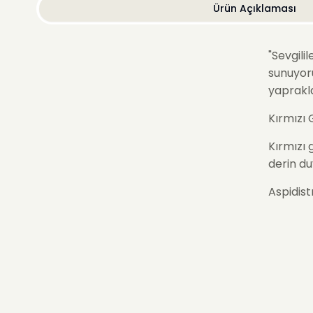
Ürün Açıklaması
"
Sevgili
sunuyoru
yaprakla
Kırmızı 
Kırmızı 
derin du
Aspidist
Aspidist
aşkınızı
Ben "
Sev
Ben, içi
bağlılığ