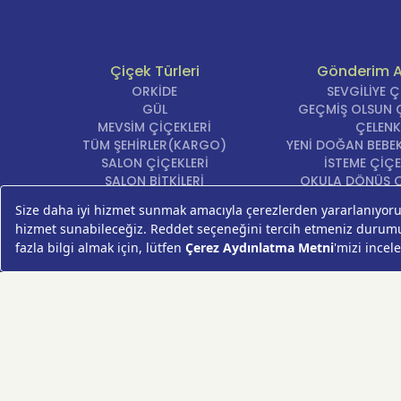
Çiçek Türleri
Gönderim 
ORKİDE
SEVGİLİYE 
GÜL
GEÇMİŞ OLSUN Ç
MEVSİM ÇİÇEKLERİ
ÇELENK
TÜM ŞEHİRLER(KARGO)
YENİ DOĞAN BEBEK
SALON ÇİÇEKLERİ
İSTEME ÇİÇE
SALON BİTKİLERİ
OKULA DÖNÜŞ Ç
ROSEBOX
DOĞUM GÜNÜ Ç
BEYAZ LİLYUM
AÇILIŞ ÇİÇE
LALE
ÖZÜR ÇİÇ
AYNI GÜN TESLİM ÇİÇEK
YIL DÖNÜMÜ Çİ
KASIMPATI
YENİ İŞ Çİ
GERBERA
KRİZANTEM
ŞEBBOY
FREZYA
ORTANCA
ÇELENK
KOKİNA