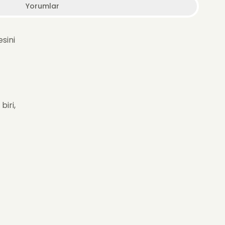
Yorumlar
esini
biri,
un ve
in veya