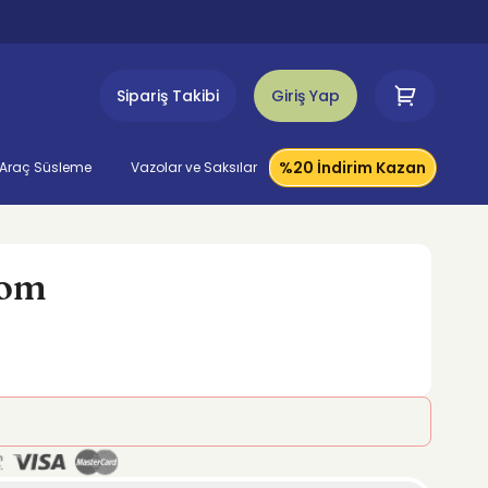
Sipariş Takibi
Giriş Yap
%20 İndirim Kazan
Araç Süsleme
Vazolar ve Saksılar
oom