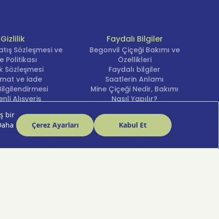
Gizlilik
Faydalı Bilgiler
atış Sözleşmesi ve
Begonvil Çiçeği Bakımı ve
e Politikası
Özellikleri
lik Sözleşmesi
Faydalı bilgiler
imat ve iade
Saatlerin Anlamı
ilgilendirmesi
Mine Çiçeği Nedir, Bakımı
nli Alışveriş
Nasıl Yapılır?
cihlerini Yönetin
Şakayık Çiçeği
Nergis Çiçeği Bakımı ve
Anlamı