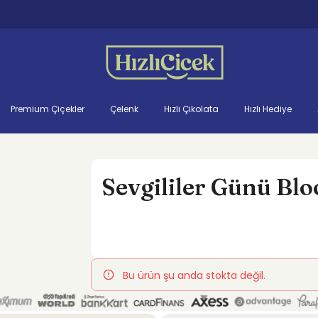
Premium Çiçekler
Çelenk
Hızlı Çikolata
Hızlı Hediye
Sevgililer Günü Bl
Bu ürün şu anda stokta değil.