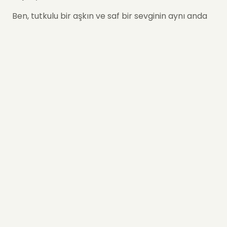
Ben, tutkulu bir aşkın ve saf bir sevginin aynı anda
hikayesini anlatıyorum. Şık kırmızı saksım,
çiçeklerim solsa bile evinizde veya ofisinizde
kalemlik, saksı veya aksesuar düzenleyici olarak
hayatınıza eşlik etmeye devam edecek kadar
modern ve kalıcıdır.
✨ Neden Snowy Red'i Tercih
Etmelisiniz?
İkonik Renk Kontrastı:
Kırmızı ve beyazın
zamansız uyumu, her türlü kutlama ve tebrik için
en risksiz ve en etkileyici görselliği sunar.
Modern ve Kompakt Tasarım:
Yer
kaplamayan ama duruşuyla tüm dikkatleri
üzerine çeken yapım, masaüstü ve sehpa