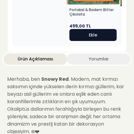
Portakal & Badem Bitter
Fındık
Çikolata
Beyaz
499,00
TL
499,
Ekle
Ürün Açıklaması
Yorumlar
Merhaba, ben
Snowy Red
. Modern, mat kırmızı
saksımın içinde yükselen derin kırmızı güllerim, kar
beyazı asil güllerim ve onlara eşlik eden canlı
karanfillerimle zıtlıkların en şık uyumuyum.
Okaliptüs dallarımın ferahlığıyla birleşen bu renk
şöleniyle, sadece bir aranjman değil; her ortama
dinamizm ve prestij katan bir dekorasyon
objesiyim. ❄️❤️