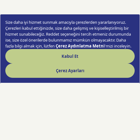
Sonsuz Saygı Cenaze Çelengi
Sipariş Ver