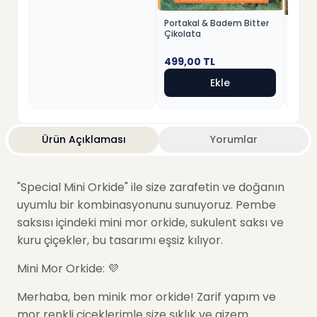
Portakal & Badem Bitter
Fındık
Çikolata
Beyaz
499,00
TL
499,
Ekle
Ürün Açıklaması
Yorumlar
"Special Mini Orkide"
ile size zarafetin ve doğanın
uyumlu bir kombinasyonunu sunuyoruz. Pembe
saksısı içindeki mini mor orkide, sukulent saksı ve
kuru çiçekler, bu tasarımı eşsiz kılıyor.
Mini Mor Orkide: 💜
Merhaba, ben minik mor orkide! Zarif yapım ve
mor renkli çiçeklerimle size şıklık ve gizem