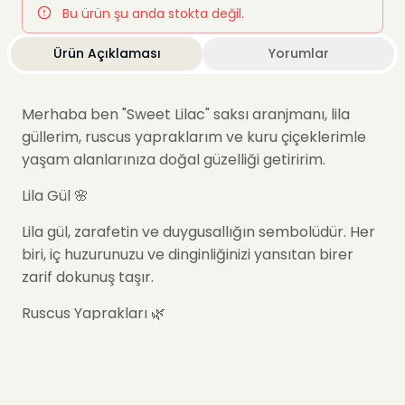
Bu ürün şu anda stokta değil.
Ürün Açıklaması
Yorumlar
Merhaba ben "
Sweet Lilac
" saksı aranjmanı, lila
güllerim, ruscus yapraklarım ve kuru çiçeklerimle
yaşam alanlarınıza doğal güzelliği getiririm.
Lila Gül 🌸
Lila gül, zarafetin ve duygusallığın sembolüdür. Her
biri, iç huzurunuzu ve dinginliğinizi yansıtan birer
zarif dokunuş taşır.
Ruscus Yaprakları 🌿
Ruscus yaprakları, doğanın sakinliğini ve ferahlığını
getirir. Her bir yaprak, aranjmanınıza doğal bir
güzellik ve huzur katıyor.