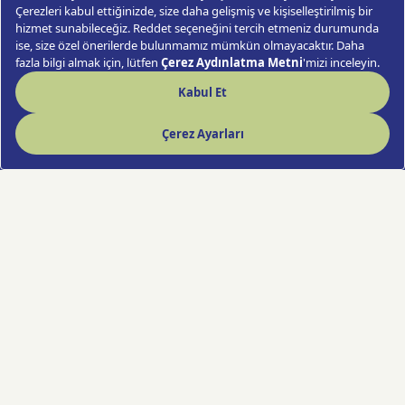
Sweet Lisyantus
Sipariş Ver
Hızlı Çiçek deneyimi artık cebinde!