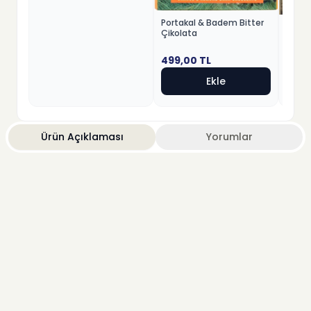
Portakal & Badem Bitter
Fındık
Çikolata
Beyaz
499,00
TL
499,
Ekle
Ürün Açıklaması
Yorumlar