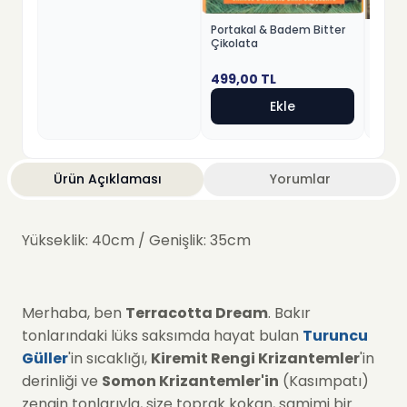
Portakal & Badem Bitter
Fındık
Çikolata
Beyaz
499,00
TL
499,
Ekle
Ürün Açıklaması
Yorumlar
Yükseklik: 40cm / Genişlik: 35cm
Merhaba, ben
Terracotta Dream
. Bakır
tonlarındaki lüks saksımda hayat bulan
Turuncu
Güller
'in sıcaklığı,
Kiremit Rengi Krizantemler
'in
derinliği ve
Somon Krizantemler'in
(Kasımpatı)
zengin tonlarıyla, size toprak kokan, samimi bir