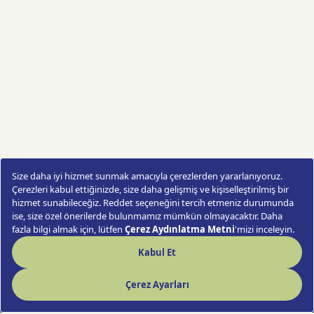
Turtle Island Teraryum
Günün
Sipariş Ver
Fırsatı