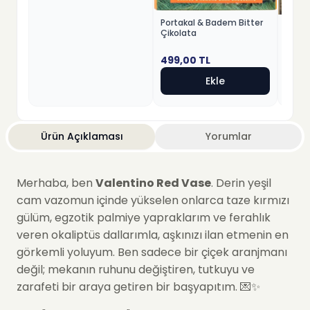
Portakal & Badem Bitter
Fındık
Çikolata
Beyaz
499,00
TL
499,
Ekle
Ürün Açıklaması
Yorumlar
Merhaba, ben
Valentino Red Vase
. Derin yeşil
cam vazomun içinde yükselen onlarca taze kırmızı
gülüm, egzotik palmiye yapraklarım ve ferahlık
veren okaliptüs dallarımla, aşkınızı ilan etmenin en
görkemli yoluyum. Ben sadece bir çiçek aranjmanı
değil; mekanın ruhunu değiştiren, tutkuyu ve
zarafeti bir araya getiren bir başyapıtım. 💌✨