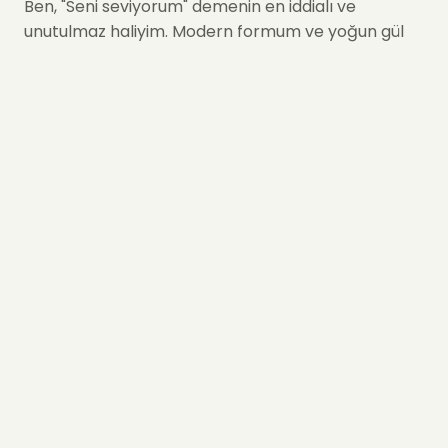
Ben, "Seni seviyorum" demenin en iddialı ve
unutulmaz haliyim. Modern formum ve yoğun gül
içeriğimle, Sevgililer Günü’nde veya hayatınızın en
özel anlarında, duygularınızı en asil şekilde temsil
etmek için buradayım.
✨ Neden Valentino Red Vase'i
Tercih Etmelisiniz?
Görkemli ve Dolgun Tasarım:
Onlarca birinci
sınıf kırmızı gülün palmiye yapraklarıyla
oluşturduğu devasa form, ilk bakışta hayranlık
uyandırır.
Modern Cam Vazo Şıklığı:
Koyu yeşil cam
vazom, kırmızı güllerin ateşini ön plana
çıkarırken dekorasyonunuza lüks bir dokunuş
katar.