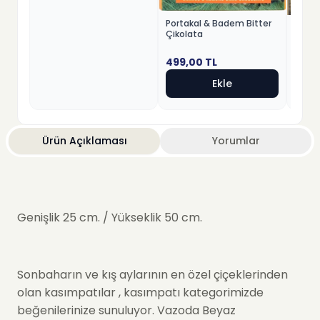
Portakal & Badem Bitter
Fındık
Çikolata
Beyaz
499,00
TL
499,
Ekle
Ürün Açıklaması
Yorumlar
Genişlik 25 cm. / Yükseklik 50 cm.
Sonbaharın ve kış aylarının en özel çiçeklerinden
olan kasımpatılar , kasımpatı kategorimizde
beğenilerinize sunuluyor. Vazoda Beyaz