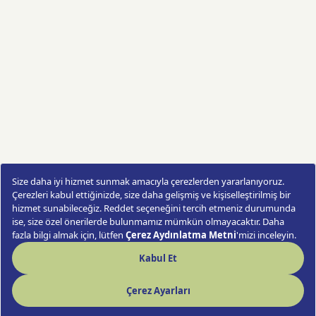
Vazoda Beyaz Kasımpatılar
Sipariş Ver