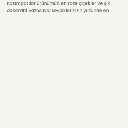
Kasımpatılar ürünümüz, en taze çiçekler ve şık
dekoratif vazosuyla sevdiklerinizin yüzünde en
sıcak tebessümler için ideal bir seçenek olarak öne
çıkıyor.
İster kutlamalarınız, ister tebrikleriniz veya sadece
sevdiklerinizin yüzünde ince bir tebessüm için bu
ürüne sipariş verip, hediye edebilirsiniz.
Siz de bu ürüne sipariş verin, Hızlı Çiçek hızı ve
kalitesi ile tanışın!
Hızlı Çiçek, ihtiyaç duyduğun o an yanında!