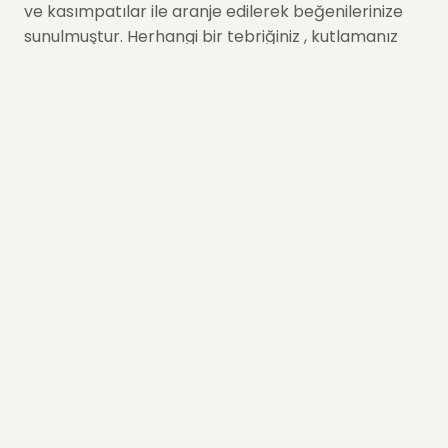
ve kasımpatılar ile aranje edilerek beğenilerinize
sunulmuştur. Herhangi bir tebriğiniz , kutlamanız
veya sadece ince bir tebessümün nedeni
olabilmesi için sipariş edebileceğiniz, en özel
aranjmanlarımızdandır.
Ürün sizlere ulaştıktan sonra, 2-3 günde bir suyun
değiştirmeniz ve 2-3 cm. olacak şekilde saplarını
çaprazlama kesmeniz, ürününüzün ömrünü
uzatacaktır.
Siz de bu ürüne sipariş verin, Hızlı Çiçek, hızı ve
kalitesi ile tanışın.