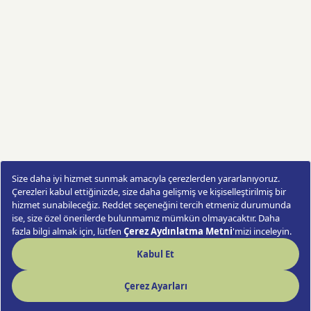
Vazoda Mor-Beyaz Kasımpatılar
Sipariş Ver